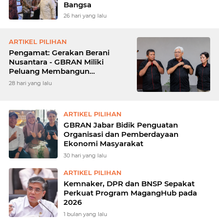
Bangsa
26 hari yang lalu
ARTIKEL PILIHAN
Pengamat: Gerakan Berani
Nusantara - GBRAN Miliki
Peluang Membangun
Identitasnya Sendiri
28 hari yang lalu
ARTIKEL PILIHAN
GBRAN Jabar Bidik Penguatan
Organisasi dan Pemberdayaan
Ekonomi Masyarakat
30 hari yang lalu
ARTIKEL PILIHAN
Kemnaker, DPR dan BNSP Sepakat
Perkuat Program MagangHub pada
2026
1 bulan yang lalu