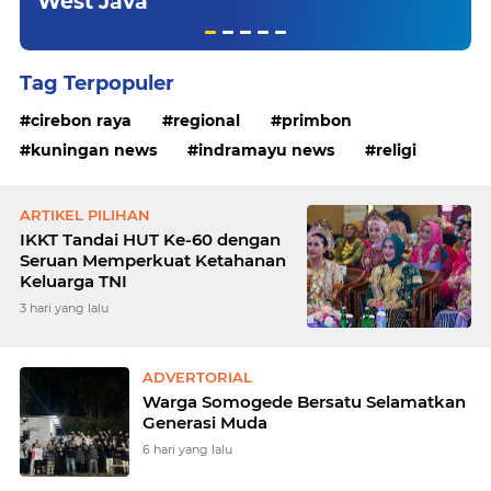
West Java
Tag Terpopuler
cirebon raya
regional
primbon
kuningan news
indramayu news
religi
ARTIKEL PILIHAN
IKKT Tandai HUT Ke-60 dengan
Seruan Memperkuat Ketahanan
Keluarga TNI
3 hari yang lalu
ADVERTORIAL
Warga Somogede Bersatu Selamatkan
Generasi Muda
6 hari yang lalu