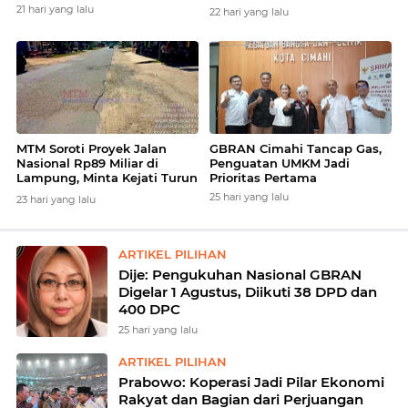
Kesetaraan dan Berkeadilan
21 hari yang lalu
22 hari yang lalu
Bagi Konstituen Dewan Pers
MTM Soroti Proyek Jalan
GBRAN Cimahi Tancap Gas,
Nasional Rp89 Miliar di
Penguatan UMKM Jadi
Lampung, Minta Kejati Turun
Prioritas Pertama
Tangan
25 hari yang lalu
23 hari yang lalu
ARTIKEL PILIHAN
Dije: Pengukuhan Nasional GBRAN
Digelar 1 Agustus, Diikuti 38 DPD dan
400 DPC
25 hari yang lalu
ARTIKEL PILIHAN
Prabowo: Koperasi Jadi Pilar Ekonomi
Rakyat dan Bagian dari Perjuangan