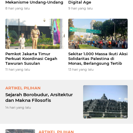
Mekanisme Undang-Undang
Digital Age
8 hari yang lalu
9 hari yang lalu
Pemkot Jakarta Timur
Sekitar 1.000 Massa Ikuti Aksi
Perkuat Koordinasi Cegah
Solidaritas Palestina di
Tawuran Susulan
Monas, Berlangsung Tertib
11 hari yang lalu
13 hari yang lalu
ARTIKEL PILIHAN
Sejarah Borobudur, Arsitektur
dan Makna Filosofis
14 hari yang lalu
ARTIKEL PILIHAN