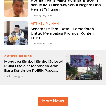
Hotman Paris Minta Komisaris BUMN
dan BUMD Dihapus, Sebut Negara Bisa
Hemat Triliunan
1 bulan yang lalu
ARTIKEL PILIHAN
Senator Dailami Desak Pemerintah
Untuk Membatasi Promosi Konten
LGBT
1 bulan yang lalu
ARTIKEL PILIHAN
Mengapa Simbol-Simbol Jokowi
Mulai Ditolak? Membaca Arah
Baru Sentimen Politik Pasca
Kekuasaan
1 bulan yang lalu
More News