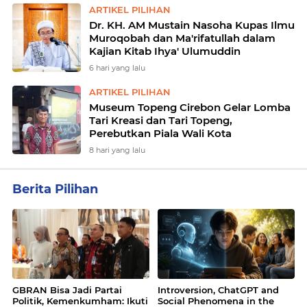
ARTIKEL PILIHAN
Dr. KH. AM Mustain Nasoha Kupas Ilmu
Muroqobah dan Ma'rifatullah dalam
Kajian Kitab Ihya' Ulumuddin
6 hari yang lalu
ARTIKEL PILIHAN
Museum Topeng Cirebon Gelar Lomba
Tari Kreasi dan Tari Topeng,
Perebutkan Piala Wali Kota
8 hari yang lalu
Berita Pilihan
GBRAN Bisa Jadi Partai
Introversion, ChatGPT and
Politik, Kemenkumham: Ikuti
Social Phenomena in the