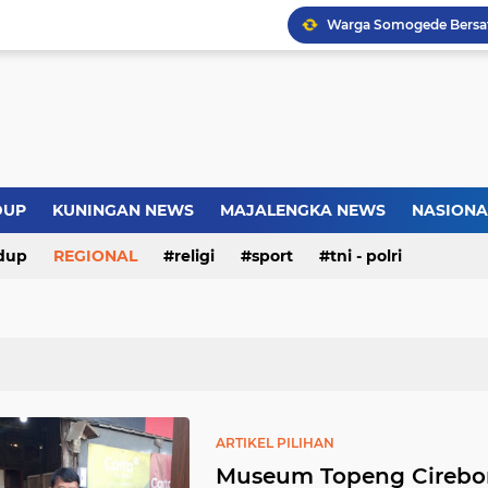
Warga Somogede Bersat
Introversion, ChatGPT a
Pemkot Jakarta Timur P
Sejarah Borobudur, Arsi
DUP
KUNINGAN NEWS
MAJALENGKA NEWS
NASIONA
dup
REGIONAL
religi
sport
tni - polri
ARTIKEL PILIHAN
Museum Topeng Cirebon 