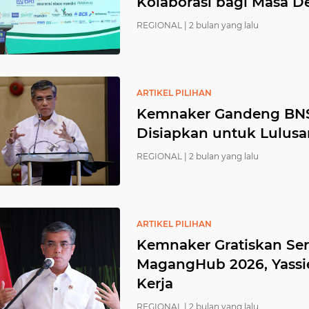
Kolaborasi bagi Masa 
REGIONAL |
2 bulan yang lalu
ARTIKEL PILIHAN
Kemnaker Gandeng BNSP
Disiapkan untuk Lulu
REGIONAL |
2 bulan yang lalu
ARTIKEL PILIHAN
Kemnaker Gratiskan Ser
MagangHub 2026, Yassie
Kerja
REGIONAL |
2 bulan yang lalu