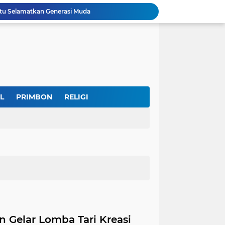
u Selamatkan Generasi Muda
Dr. KH. AM Mustain Nasoha Kupas Ilmu Muroqobah dan Ma'rifatullah dalam Kajian Kitab Ihya' Ulumuddin
Museum Topeng Cirebon Gelar Lomba Tari Kreasi dan Tari Topeng, Perebutkan Piala Wali Kota
GBRAN Bisa Jadi Partai Politik, Kemenkumham: Ikuti Mekanisme Undang-Undang
nd Social Phenomena in the Digital Age
erkuat Koordinasi Cegah Tawuran Susulan
Sekitar 1.000 Massa Ikuti Aksi Solidaritas Palestina di Monas, Berlangsung Tertib
tektur dan Makna Filosofis
L
PRIMBON
RELIGI
Indonesia Labour Ministry, Indo Rama Support Five Small Businesses in West Java
IKKT Tandai HUT Ke-60 dengan Seruan Memperkuat Ketahanan Keluarga TNI
Gelar Lomba Tari Kreasi