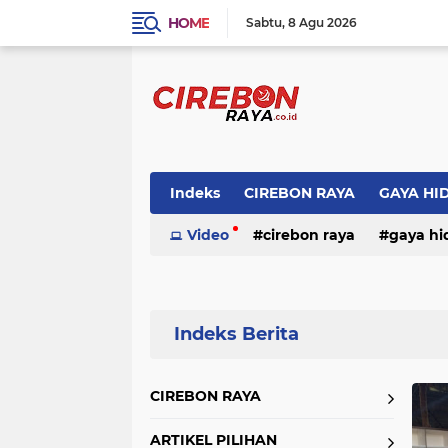
HOME
Sabtu
8 Agu 2026
Indeks
CIREBON RAYA
GAYA HI
Video
cirebon raya
gaya hi
Home
Currently Browsing: REGIONAL
CIREBON RAYA
ARTIKEL PILIHAN