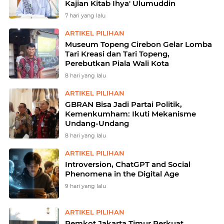
Kajian Kitab Ihya' Ulumuddin
7 hari yang lalu
ARTIKEL PILIHAN
Museum Topeng Cirebon Gelar Lomba
Tari Kreasi dan Tari Topeng,
Perebutkan Piala Wali Kota
8 hari yang lalu
ARTIKEL PILIHAN
GBRAN Bisa Jadi Partai Politik,
Kemenkumham: Ikuti Mekanisme
Undang-Undang
8 hari yang lalu
ARTIKEL PILIHAN
Introversion, ChatGPT and Social
Phenomena in the Digital Age
9 hari yang lalu
ARTIKEL PILIHAN
Pemkot Jakarta Timur Perkuat