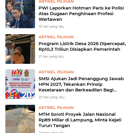
ARTIKEL PILIHAN
PWI Laporkan Hotman Paris ke Polisi
Atas Dugaan Penghinaan Profesi
Wartawan
19 hari yang lalu
ARTIKEL PILIHAN
Program Listrik Desa 2026 Dipercepat,
Rp10,3 Triliun Disiapkan Pemerintah
21 hari yang lalu
ARTIKEL PILIHAN
SMSI Ajukan Jadi Penanggung Jawab
HPN 2027, Tekankan Prinsip
Kesetaraan dan Berkeadilan Bagi
Konstituen Dewan Pers
23 hari yang lalu
ARTIKEL PILIHAN
MTM Soroti Proyek Jalan Nasional
Rp89 Miliar di Lampung, Minta Kejati
Turun Tangan
24 hari yang lalu