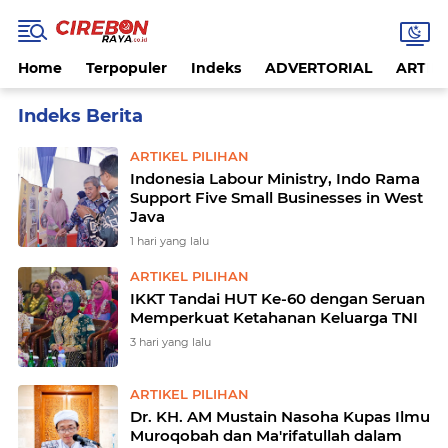
Home
Terpopuler
Indeks
ADVERTORIAL
ARTIKE
Home
Currently Browsing: ARTIKEL PILIHAN
ARTIKEL PILIHAN
Indonesia Labour Ministry, Indo Rama
Support Five Small Businesses in West
Java
1 hari yang lalu
ARTIKEL PILIHAN
IKKT Tandai HUT Ke-60 dengan Seruan
Memperkuat Ketahanan Keluarga TNI
3 hari yang lalu
ARTIKEL PILIHAN
Dr. KH. AM Mustain Nasoha Kupas Ilmu
Muroqobah dan Ma'rifatullah dalam