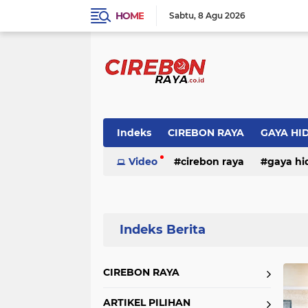
HOME
Sabtu
8 Agu 2026
Indeks
CIREBON RAYA
GAYA HI
Video
cirebon raya
gaya hi
Home
Currently Browsing: RELIGI
CIREBON RAYA
ARTIKEL PILIHAN