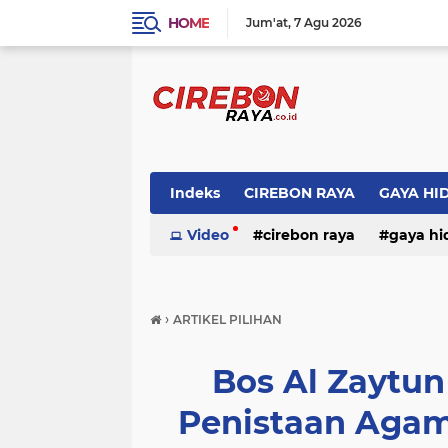
HOME
Jum'at
7 Agu 2026
Indeks
CIREBON RAYA
GAYA HI
Video
cirebon raya
gaya hi
›
ARTIKEL PILIHAN
Bos Al Zaytu
Penistaan Agam