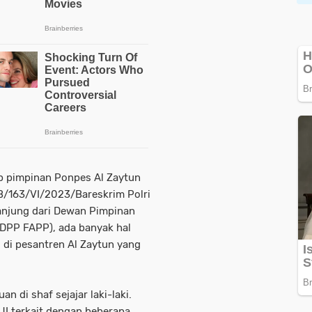
p pimpinan Ponpes Al Zaytun
/B/163/VI/2023/Bareskrim Polri
Tanjung dari Dewan Pimpinan
DPP FAPP), ada banyak hal
 di pesantren Al Zaytun yang
an di shaf sejajar laki-laki.
UI terkait dengan beberapa