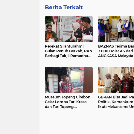
Berita Terkait
Perekat Silahturahmi
BAZNAS Terima Ba
Bulan Penuh Berkah, PKN
3.000 Dolar AS dari
Berbagi Takjil Ramadhan
ANGKASA Malaysia
1447 H
Koperasi Masjid
Museum Topeng Cirebon
GBRAN Bisa Jadi Pa
Gelar Lomba Tari Kreasi
Politik, Kemenku
dan Tari Topeng,
Ikuti Mekanisme U
Perebutkan Piala Wali
Undang
Kota