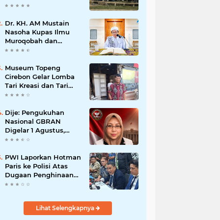
Dr. KH. AM Mustain
Nasoha Kupas Ilmu
Muroqobah dan
Ma'rifatullah dalam
Kajian Kitab Ihya'
Ulumuddin
Museum Topeng
Cirebon Gelar Lomba
Tari Kreasi dan Tari
Topeng, Perebutkan
Piala Wali Kota
Dije: Pengukuhan
Nasional GBRAN
Digelar 1 Agustus,
Diikuti 38 DPD dan
400 DPC
PWI Laporkan Hotman
Paris ke Polisi Atas
Dugaan Penghinaan
Profesi Wartawan
Lihat Selengkapnya