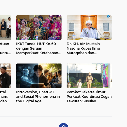
ntuan
IKKT Tandai HUT Ke-60
Dr. KH. AM Mustain
dengan Seruan
Nasoha Kupas Ilmu
 untuk
Memperkuat Ketahanan
Muroqobah dan
Keluarga TNI
Ma'rifatullah dalam Kajian
Kitab Ihya' Ulumuddin
rtai
Introversion, ChatGPT
Pemkot Jakarta Timur
mham:
and Social Phenomena in
Perkuat Koordinasi Cegah
ndang-
the Digital Age
Tawuran Susulan