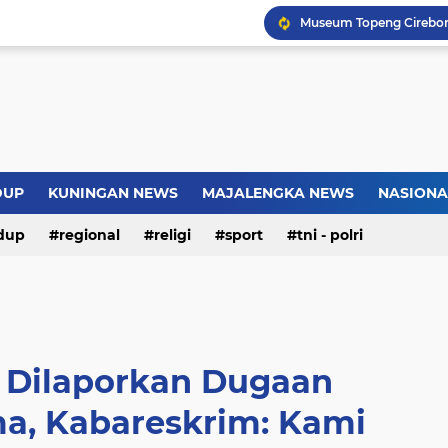
Introversion, ChatGPT a
Pemkot Jakarta Timur P
Sejarah Borobudur, Arsi
Warga Somogede Bersat
DUP
KUNINGAN NEWS
MAJALENGKA NEWS
NASIONA
dup
regional
religi
sport
tni - polri
n Dilaporkan Dugaan
a, Kabareskrim: Kami