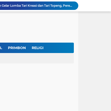
GBRAN Bisa Jadi Partai Politik, Kemenkumham: Ikuti Mekanisme Undang-Undang
nd Social Phenomena in the Digital Age
erkuat Koordinasi Cegah Tawuran Susulan
Sekitar 1.000 Massa Ikuti Aksi Solidaritas Palestina di Monas, Berlangsung Tertib
tektur dan Makna Filosofis
Sidak Tambang Pasir Wonosobo, Pengelola Sebut Izin Belum Rampung Meski Sudah Setahun
IKKT Tandai HUT Ke-60 dengan Seruan Memperkuat Ketahanan Keluarga TNI
u Selamatkan Generasi Muda
L
PRIMBON
RELIGI
Dr. KH. AM Mustain Nasoha Kupas Ilmu Muroqobah dan Ma'rifatullah dalam Kajian Kitab Ihya' Ulumuddin
Museum Topeng Cirebon Gelar Lomba Tari Kreasi dan Tari Topeng, Perebutkan Piala Wali Kota