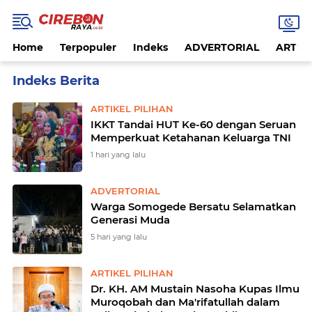
Home
Terpopuler
Indeks
ADVERTORIAL
ARTIKE
Home
Next to See All Posts
ARTIKEL PILIHAN
IKKT Tandai HUT Ke-60 dengan Seruan
Memperkuat Ketahanan Keluarga TNI
1 hari yang lalu
ADVERTORIAL
Warga Somogede Bersatu Selamatkan
Generasi Muda
5 hari yang lalu
ARTIKEL PILIHAN
Dr. KH. AM Mustain Nasoha Kupas Ilmu
Muroqobah dan Ma'rifatullah dalam