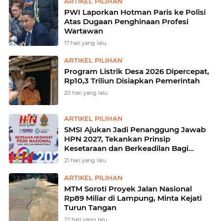
ARTIKEL PILIHAN
PWI Laporkan Hotman Paris ke Polisi
Atas Dugaan Penghinaan Profesi
Wartawan
17 hari yang lalu
ARTIKEL PILIHAN
Program Listrik Desa 2026 Dipercepat,
Rp10,3 Triliun Disiapkan Pemerintah
20 hari yang lalu
ARTIKEL PILIHAN
SMSI Ajukan Jadi Penanggung Jawab
HPN 2027, Tekankan Prinsip
Kesetaraan dan Berkeadilan Bagi
Konstituen Dewan Pers
21 hari yang lalu
ARTIKEL PILIHAN
MTM Soroti Proyek Jalan Nasional
Rp89 Miliar di Lampung, Minta Kejati
Turun Tangan
22 hari yang lalu