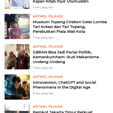
Kajian Kitab Ihya' Ulumuddin
5 hari yang lalu
ARTIKEL PILIHAN
Museum Topeng Cirebon Gelar Lomba
Tari Kreasi dan Tari Topeng,
Perebutkan Piala Wali Kota
7 hari yang lalu
ARTIKEL PILIHAN
GBRAN Bisa Jadi Partai Politik,
Kemenkumham: Ikuti Mekanisme
Undang-Undang
7 hari yang lalu
ARTIKEL PILIHAN
Introversion, ChatGPT and Social
Phenomena in the Digital Age
8 hari yang lalu
ARTIKEL PILIHAN
Pemkot Jakarta Timur Perkuat