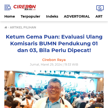
Home
Terpopuler
Indeks
ADVERTORIAL
ARTIKE
›
ARTIKEL PILIHAN
Ketum Gema Puan: Evaluasi Ulang
Komisaris BUMN Pendukung 01
dan 03, Bila Perlu Dipecat!
Cirebon Raya
Jumat, Maret 29, 2024 | 19:33 WIB