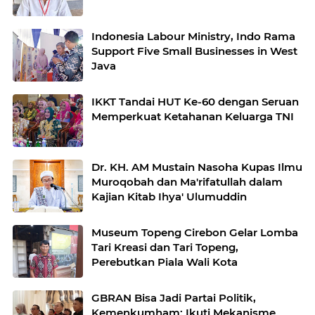
Indonesia Labour Ministry, Indo Rama
Support Five Small Businesses in West
Java
IKKT Tandai HUT Ke-60 dengan Seruan
Memperkuat Ketahanan Keluarga TNI
Dr. KH. AM Mustain Nasoha Kupas Ilmu
Muroqobah dan Ma'rifatullah dalam
Kajian Kitab Ihya' Ulumuddin
Museum Topeng Cirebon Gelar Lomba
Tari Kreasi dan Tari Topeng,
Perebutkan Piala Wali Kota
GBRAN Bisa Jadi Partai Politik,
Kemenkumham: Ikuti Mekanisme