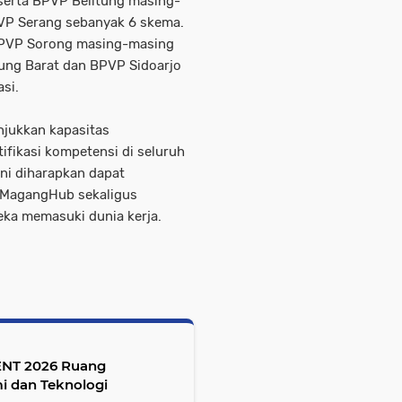
erta BPVP Belitung masing-
PVP Serang sebanyak 6 skema.
PVP Sorong masing-masing
ng Barat dan BPVP Sidoarjo
si.
njukkan kapasitas
fikasi kompetensi di seluruh
ini diharapkan dapat
n MagangHub sekaligus
ka memasuki dunia kerja.
IENT 2026 Ruang
i dan Teknologi