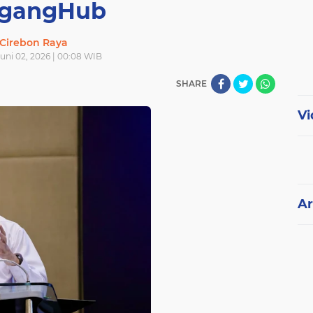
gangHub
Cirebon Raya
Juni 02, 2026 | 00:08 WIB
SHARE
Vi
Ar