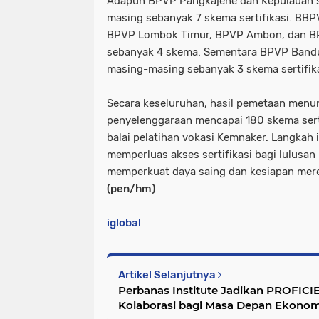
Adapun BPVP Pangkajene dan Kepulauan s
masing sebanyak 7 skema sertifikasi. BB
BPVP Lombok Timur, BPVP Ambon, dan B
sebanyak 4 skema. Sementara BPVP Bandu
masing-masing sebanyak 3 skema sertifika
Secara keseluruhan, hasil pemetaan menu
penyelenggaraan mencapai 180 skema serti
balai pelatihan vokasi Kemnaker. Langkah 
memperluas akses sertifikasi bagi lulusa
memperkuat daya saing dan kesiapan mere
(pen/hm)
iglobal
Artikel Selanjutnya
Perbanas Institute Jadikan PROFIC
Kolaborasi bagi Masa Depan Ekonom