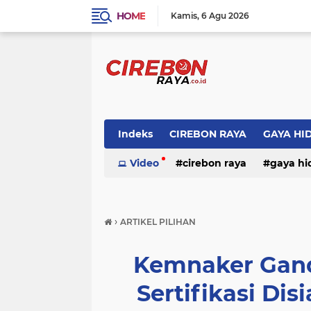
HOME
Kamis
6 Agu 2026
Indeks
CIREBON RAYA
GAYA HI
Video
cirebon raya
gaya hi
›
ARTIKEL PILIHAN
Kemnaker Gand
Sertifikasi Di