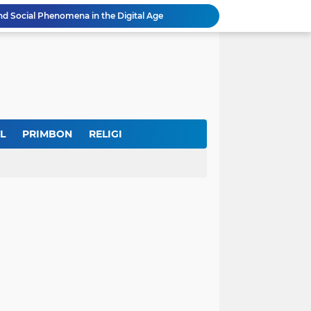
nd Social Phenomena in the Digital Age
erkuat Koordinasi Cegah Tawuran Susulan
Sekitar 1.000 Massa Ikuti Aksi Solidaritas Palestina di Monas, Berlangsung Tertib
tektur dan Makna Filosofis
Sidak Tambang Pasir Wonosobo, Pengelola Sebut Izin Belum Rampung Meski Sudah Setahun
IKKT Tandai HUT Ke-60 dengan Seruan Memperkuat Ketahanan Keluarga TNI
u Selamatkan Generasi Muda
Dr. KH. AM Mustain Nasoha Kupas Ilmu Muroqobah dan Ma'rifatullah dalam Kajian Kitab Ihya' Ulumuddin
L
PRIMBON
RELIGI
Museum Topeng Cirebon Gelar Lomba Tari Kreasi dan Tari Topeng, Perebutkan Piala Wali Kota
GBRAN Bisa Jadi Partai Politik, Kemenkumham: Ikuti Mekanisme Undang-Undang