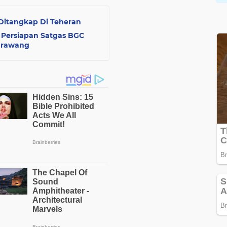
l Ditangkap Di Teheran
 Persiapan Satgas BGC
arawang