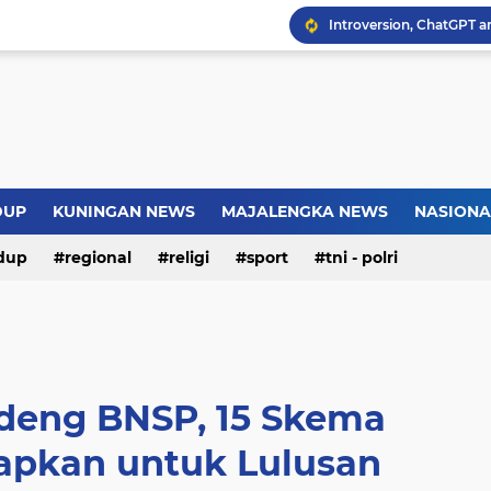
Introversion, ChatGPT a
Pemkot Jakarta Timur P
Sejarah Borobudur, Arsi
Warga Somogede Bersat
DUP
KUNINGAN NEWS
MAJALENGKA NEWS
NASIONA
dup
regional
religi
sport
tni - polri
eng BNSP, 15 Skema
siapkan untuk Lulusan