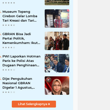
Museum Topeng
Cirebon Gelar Lomba
Tari Kreasi dan Tari
Topeng, Perebutkan
Piala Wali Kota
GBRAN Bisa Jadi
Partai Politik,
Kemenkumham: Ikuti
Mekanisme Undang-
Undang
PWI Laporkan Hotman
Paris ke Polisi Atas
Dugaan Penghinaan
Profesi Wartawan
Dije: Pengukuhan
Nasional GBRAN
Digelar 1 Agustus,
Diikuti 38 DPD dan
400 DPC
Lihat Selengkapnya