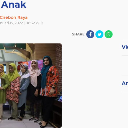
Anak
Cirebon Raya
nuari 15, 2022 | 06:32 WIB
SHARE
Vi
Ar