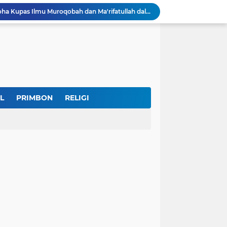
Museum Topeng Cirebon Gelar Lomba Tari Kreasi dan Tari Topeng, Perebutkan Piala Wali Kota
GBRAN Bisa Jadi Partai Politik, Kemenkumham: Ikuti Mekanisme Undang-Undang
nd Social Phenomena in the Digital Age
erkuat Koordinasi Cegah Tawuran Susulan
Sekitar 1.000 Massa Ikuti Aksi Solidaritas Palestina di Monas, Berlangsung Tertib
tektur dan Makna Filosofis
Sidak Tambang Pasir Wonosobo, Pengelola Sebut Izin Belum Rampung Meski Sudah Setahun
IKKT Tandai HUT Ke-60 dengan Seruan Memperkuat Ketahanan Keluarga TNI
L
PRIMBON
RELIGI
u Selamatkan Generasi Muda
Dr. KH. AM Mustain Nasoha Kupas Ilmu Muroqobah dan Ma'rifatullah dalam Kajian Kitab Ihya' Ulumuddin