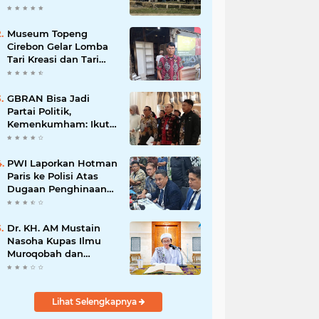
Museum Topeng
Cirebon Gelar Lomba
Tari Kreasi dan Tari
Topeng, Perebutkan
Piala Wali Kota
GBRAN Bisa Jadi
Partai Politik,
Kemenkumham: Ikuti
Mekanisme Undang-
Undang
PWI Laporkan Hotman
Paris ke Polisi Atas
Dugaan Penghinaan
Profesi Wartawan
Dr. KH. AM Mustain
Nasoha Kupas Ilmu
Muroqobah dan
Ma'rifatullah dalam
Kajian Kitab Ihya'
Ulumuddin
Lihat Selengkapnya