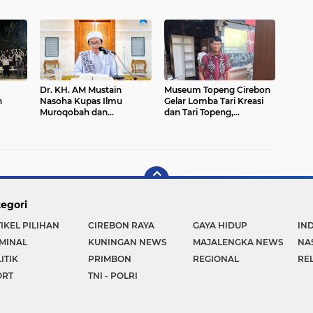
pada 2026
Dr. KH. AM Mustain
Museum Topeng Cirebon
n
Nasoha Kupas Ilmu
Gelar Lomba Tari Kreasi
Muroqobah dan
dan Tari Topeng,
Ma'rifatullah dalam Kajian
Perebutkan Piala Wali
Kitab Ihya' Ulumuddin
Kota
egori
IKEL PILIHAN
CIREBON RAYA
GAYA HIDUP
IN
MINAL
KUNINGAN NEWS
MAJALENGKA NEWS
NA
ITIK
PRIMBON
REGIONAL
REL
ORT
TNI - POLRI