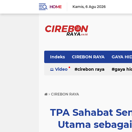
HOME
Kamis
6 Agu 2026
Indeks
CIREBON RAYA
GAYA HI
Video
cirebon raya
gaya hi
›
CIREBON RAYA
TPA Sahabat Sem
Utama sebaga