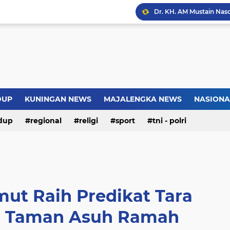
Introversion, ChatGPT a
Pemkot Jakarta Timur P
Sejarah Borobudur, Arsi
DUP
KUNINGAN NEWS
MAJALENGKA NEWS
NASIONA
Warga Somogede Bersat
dup
regional
religi
sport
tni - polri
ut Raih Predikat Tara
i Taman Asuh Ramah