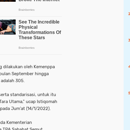
ng dilakukan oleh Kemenppa
 bulan September hingga
 adalah 305.
erta standarisasi, untuk itu
ara Utama," ucap Istiqomah
 pada Jum'at (14/1/2022).
ada Kementerian
a TPA Sahabat Semut.