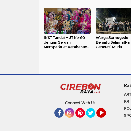
Masyarakat
IKKT Tandai HUT Ke-60
Warga Somogede
dengan Seruan
Bersatu Selamatka
Memperkuat Ketahanan
Generasi Muda
Keluarga TNI
Kat
ART
KRI
Connect With Us
POL
SP
Facebook
Instagram
Pinterest
Twitter
YouTube