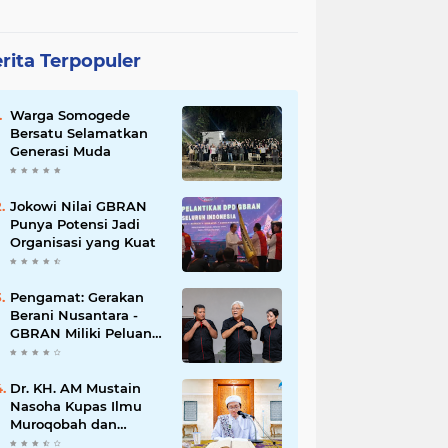
rita Terpopuler
Warga Somogede
Bersatu Selamatkan
Generasi Muda
Jokowi Nilai GBRAN
Punya Potensi Jadi
Organisasi yang Kuat
Pengamat: Gerakan
Berani Nusantara -
GBRAN Miliki Peluang
Membangun
Identitasnya Sendiri
Dr. KH. AM Mustain
Nasoha Kupas Ilmu
Muroqobah dan
Ma'rifatullah dalam