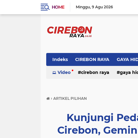
HOME
Minggu
9 Agu 2026
Indeks
CIREBON RAYA
GAYA HI
Video
cirebon raya
gaya hi
›
ARTIKEL PILIHAN
Kunjungi Ped
Cirebon, Gemin