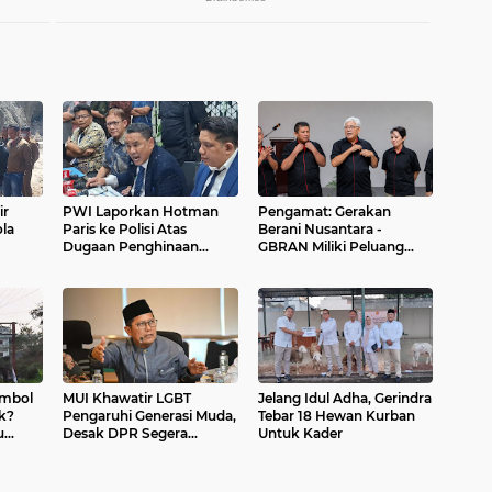
ir
PWI Laporkan Hotman
Pengamat: Gerakan
la
Paris ke Polisi Atas
Berani Nusantara -
Dugaan Penghinaan
GBRAN Miliki Peluang
dah
Profesi Wartawan
Membangun Identitasnya
Sendiri
imbol
MUI Khawatir LGBT
Jelang Idul Adha, Gerindra
k?
Pengaruhi Generasi Muda,
Tebar 18 Hewan Kurban
u
Desak DPR Segera
Untuk Kader
asca
Bentuk Regulasi Khusus