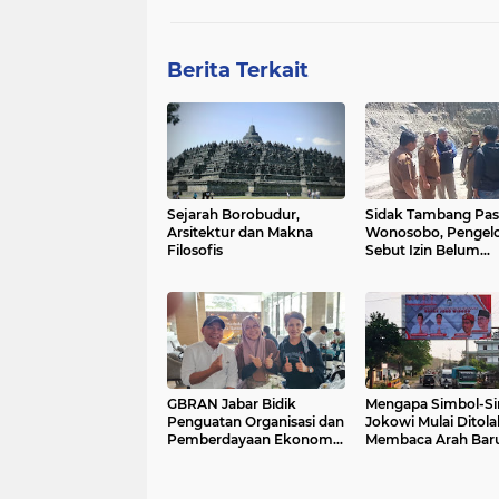
Berita Terkait
Sejarah Borobudur,
Sidak Tambang Pas
Arsitektur dan Makna
Wonosobo, Pengelo
Filosofis
Sebut Izin Belum
Rampung Meski Su
Setahun
GBRAN Jabar Bidik
Mengapa Simbol-S
Penguatan Organisasi dan
Jokowi Mulai Ditola
Pemberdayaan Ekonomi
Membaca Arah Bar
Masyarakat
Sentimen Politik P
Kekuasaan