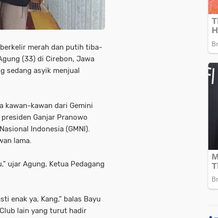
erkelir merah dan putih tiba-
 Agung (33) di Cirebon, Jawa
ng sedang asyik menjual
ta kawan-kawan dari Gemini
n presiden Ganjar Pranowo
asional Indonesia (GMNI).
wan lama.
,” ujar Agung, Ketua Pedagang
sti enak ya, Kang,” balas Bayu
ub lain yang turut hadir