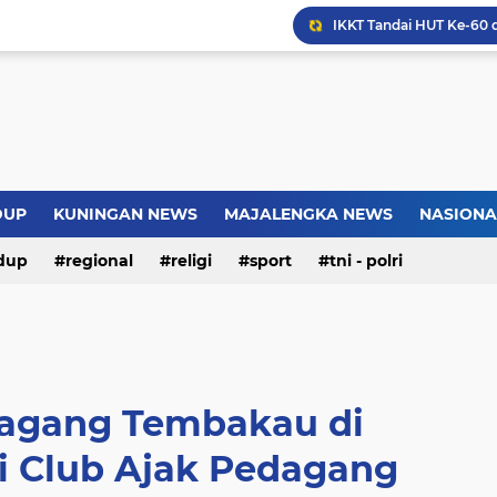
Warga Somogede Bersat
Introversion, ChatGPT a
Pemkot Jakarta Timur P
DUP
KUNINGAN NEWS
MAJALENGKA NEWS
NASIONA
Jokowi Nilai GBRAN Puny
dup
regional
religi
sport
tni - polri
agang Tembakau di
i Club Ajak Pedagang