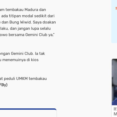
ram tembakau Madura dan
da titipan modal sedikit dari
e dan Bung Wiwid. Saya doakan
aku, dan jangan lupa selalu
nowo bersama Gemini Club ya,”
gan Gemini Club. Ia tak
 menemuinya di kios
ngat peduli UMKM tembakau
y/By)