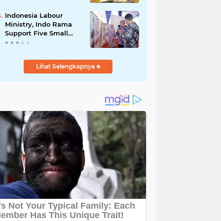
Kajian Kitab Ihya'
Ulumuddin
Indonesia Labour
Ministry, Indo Rama
Support Five Small
Businesses in West
Java
Lihat Selengkapnya