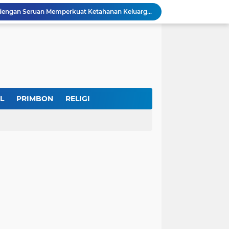
IKKT Tandai HUT Ke-60 dengan Seruan Memperkuat Ketahanan Keluarga TNI
u Selamatkan Generasi Muda
Dr. KH. AM Mustain Nasoha Kupas Ilmu Muroqobah dan Ma'rifatullah dalam Kajian Kitab Ihya' Ulumuddin
Museum Topeng Cirebon Gelar Lomba Tari Kreasi dan Tari Topeng, Perebutkan Piala Wali Kota
GBRAN Bisa Jadi Partai Politik, Kemenkumham: Ikuti Mekanisme Undang-Undang
nd Social Phenomena in the Digital Age
erkuat Koordinasi Cegah Tawuran Susulan
Sekitar 1.000 Massa Ikuti Aksi Solidaritas Palestina di Monas, Berlangsung Tertib
L
PRIMBON
RELIGI
a Potensi Jadi Organisasi yang Kuat
Indonesia Labour Ministry, Indo Rama Support Five Small Businesses in West Java