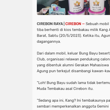
CIREBON RAYA |
CIREBON —
Sebuah mobil b
tiba berhenti di kios tembakau milik Kang
Barat, Sabtu (20/5/2023). Ketika itu, Agu
dagangannya.
Dari dalam mobil, keluar Bung Bayu beser
Club, organisasi relawan pendukung calo
yang dibentuk alumni Gerakan Mahasiswa N
Agung pun terkejut disambangi kawan-ka
“Loh! Bung Bayu sudah lama tidak bertemu
Muda Tembakau asal Cirebon itu.
“Sedang apa ini, Kang? Ini tembakaunya pa
sembari memperkenalkan anggota Gemini Cl