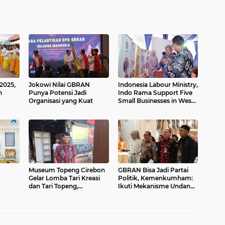
2025,
Jokowi Nilai GBRAN
Indonesia Labour Ministry,
n
Punya Potensi Jadi
Indo Rama Support Five
Organisasi yang Kuat
Small Businesses in West
Java
Museum Topeng Cirebon
GBRAN Bisa Jadi Partai
Gelar Lomba Tari Kreasi
Politik, Kemenkumham:
dan Tari Topeng,
Ikuti Mekanisme Undang-
Kajian
Perebutkan Piala Wali
Undang
din
Kota