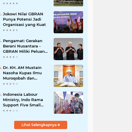
Jokowi Nilai GBRAN
Punya Potensi Jadi
Organisasi yang Kuat
Pengamat: Gerakan
Berani Nusantara -
GBRAN Miliki Peluang
Membangun
Identitasnya Sendiri
Dr. KH. AM Mustain
Nasoha Kupas Ilmu
Muroqobah dan
Ma'rifatullah dalam
Kajian Kitab Ihya'
Ulumuddin
Indonesia Labour
Ministry, Indo Rama
Support Five Small
Businesses in West
Java
Lihat Selengkapnya