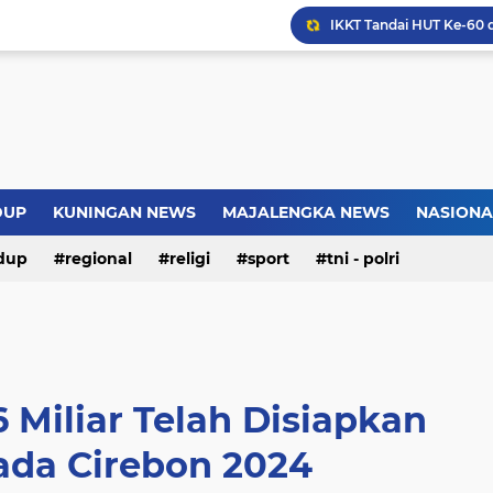
Warga Somogede Bersat
Introversion, ChatGPT a
Pemkot Jakarta Timur P
DUP
KUNINGAN NEWS
MAJALENGKA NEWS
NASIONA
Jokowi Nilai GBRAN Puny
dup
regional
religi
sport
tni - polri
 Miliar Telah Disiapkan
ada Cirebon 2024