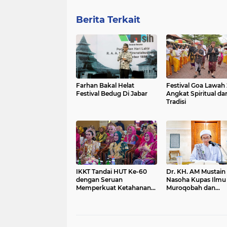
Berita Terkait
Farhan Bakal Helat
Festival Goa Lawah 
Festival Bedug Di Jabar
Angkat Spiritual da
Tradisi
IKKT Tandai HUT Ke-60
Dr. KH. AM Mustain
dengan Seruan
Nasoha Kupas Ilmu
Memperkuat Ketahanan
Muroqobah dan
Keluarga TNI
Ma'rifatullah dalam 
Kitab Ihya' Ulumud