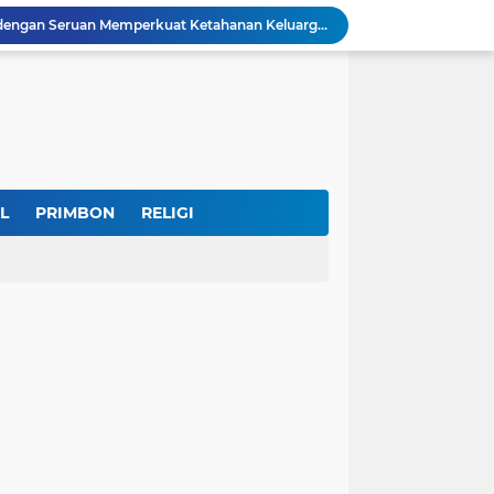
IKKT Tandai HUT Ke-60 dengan Seruan Memperkuat Ketahanan Keluarga TNI
u Selamatkan Generasi Muda
Dr. KH. AM Mustain Nasoha Kupas Ilmu Muroqobah dan Ma'rifatullah dalam Kajian Kitab Ihya' Ulumuddin
Museum Topeng Cirebon Gelar Lomba Tari Kreasi dan Tari Topeng, Perebutkan Piala Wali Kota
GBRAN Bisa Jadi Partai Politik, Kemenkumham: Ikuti Mekanisme Undang-Undang
nd Social Phenomena in the Digital Age
erkuat Koordinasi Cegah Tawuran Susulan
Sekitar 1.000 Massa Ikuti Aksi Solidaritas Palestina di Monas, Berlangsung Tertib
L
PRIMBON
RELIGI
a Potensi Jadi Organisasi yang Kuat
Indonesia Labour Ministry, Indo Rama Support Five Small Businesses in West Java