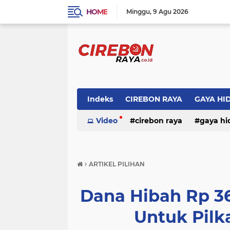
HOME
Minggu
9 Agu 2026
Indeks
CIREBON RAYA
GAYA HI
Video
cirebon raya
gaya hi
›
ARTIKEL PILIHAN
Dana Hibah Rp 36
Untuk Pilk