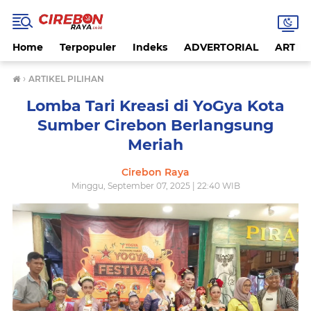
Home
Terpopuler
Indeks
ADVERTORIAL
ARTIKE
›
ARTIKEL PILIHAN
Lomba Tari Kreasi di YoGya Kota
Sumber Cirebon Berlangsung
Meriah
Cirebon Raya
Minggu, September 07, 2025 | 22:40 WIB