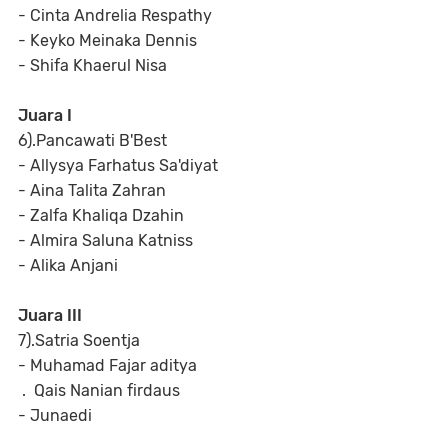
- Cinta Andrelia Respathy
- Keyko Meinaka Dennis
- Shifa Khaerul Nisa
Juara I
6).Pancawati B'Best
- Allysya Farhatus Sa'diyat
- Aina Talita Zahran
- Zalfa Khaliqa Dzahin
- Almira Saluna Katniss
- Alika Anjani
Juara III
7).Satria Soentja
- Muhamad Fajar aditya
. Qais Nanian firdaus
- Junaedi