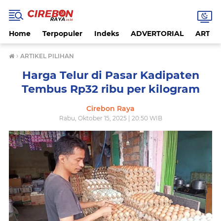
Home
Terpopuler
Indeks
ADVERTORIAL
ARTIKE
›
ARTIKEL PILIHAN
Harga Telur di Pasar Kadipaten
Tembus Rp32 ribu per kilogram
Cirebon Raya
Rabu, Oktober 15, 2025 | 20:50 WIB