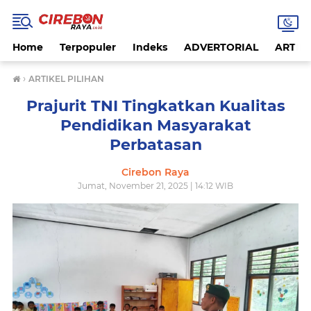
Home
Terpopuler
Indeks
ADVERTORIAL
ARTIKE
›
ARTIKEL PILIHAN
Prajurit TNI Tingkatkan Kualitas
Pendidikan Masyarakat
Perbatasan
Cirebon Raya
Jumat, November 21, 2025 | 14:12 WIB