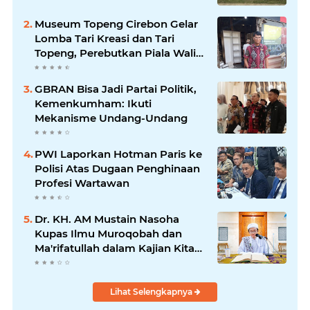
Museum Topeng Cirebon Gelar
Lomba Tari Kreasi dan Tari
Topeng, Perebutkan Piala Wali
Kota
GBRAN Bisa Jadi Partai Politik,
Kemenkumham: Ikuti
Mekanisme Undang-Undang
PWI Laporkan Hotman Paris ke
Polisi Atas Dugaan Penghinaan
Profesi Wartawan
Dr. KH. AM Mustain Nasoha
Kupas Ilmu Muroqobah dan
Ma'rifatullah dalam Kajian Kitab
Ihya' Ulumuddin
Lihat Selengkapnya