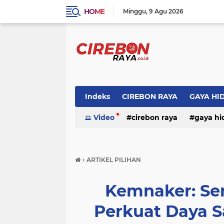
HOME
Minggu
9 Agu 2026
Indeks
CIREBON RAYA
GAYA HI
Video
cirebon raya
gaya hi
›
ARTIKEL PILIHAN
Kemnaker: Ser
Perkuat Daya 