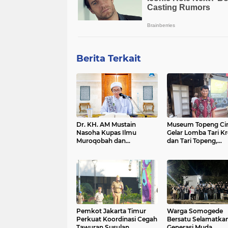
Berita Terkait
Dr. KH. AM Mustain
Museum Topeng Ci
Nasoha Kupas Ilmu
Gelar Lomba Tari Kr
Muroqobah dan
dan Tari Topeng,
Ma'rifatullah dalam Kajian
Perebutkan Piala Wa
Kitab Ihya' Ulumuddin
Kota
Pemkot Jakarta Timur
Warga Somogede
Perkuat Koordinasi Cegah
Bersatu Selamatka
Tawuran Susulan
Generasi Muda