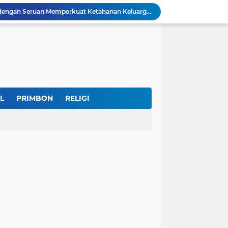
IKKT Tandai HUT Ke-60 dengan Seruan Memperkuat Ketahanan Keluarga TNI
u Selamatkan Generasi Muda
Dr. KH. AM Mustain Nasoha Kupas Ilmu Muroqobah dan Ma'rifatullah dalam Kajian Kitab Ihya' Ulumuddin
Museum Topeng Cirebon Gelar Lomba Tari Kreasi dan Tari Topeng, Perebutkan Piala Wali Kota
GBRAN Bisa Jadi Partai Politik, Kemenkumham: Ikuti Mekanisme Undang-Undang
nd Social Phenomena in the Digital Age
erkuat Koordinasi Cegah Tawuran Susulan
Sekitar 1.000 Massa Ikuti Aksi Solidaritas Palestina di Monas, Berlangsung Tertib
L
PRIMBON
RELIGI
a Potensi Jadi Organisasi yang Kuat
Indonesia Labour Ministry, Indo Rama Support Five Small Businesses in West Java