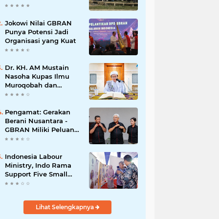
Jokowi Nilai GBRAN
Punya Potensi Jadi
Organisasi yang Kuat
Dr. KH. AM Mustain
Nasoha Kupas Ilmu
Muroqobah dan
Ma'rifatullah dalam
Kajian Kitab Ihya'
Ulumuddin
Pengamat: Gerakan
Berani Nusantara -
GBRAN Miliki Peluang
Membangun
Identitasnya Sendiri
Indonesia Labour
Ministry, Indo Rama
Support Five Small
Businesses in West
Java
Lihat Selengkapnya