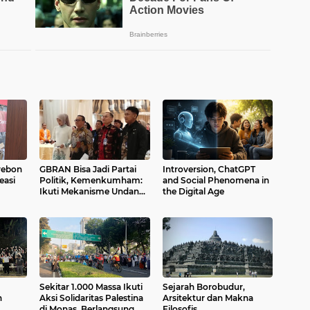
rebon
GBRAN Bisa Jadi Partai
Introversion, ChatGPT
easi
Politik, Kemenkumham:
and Social Phenomena in
Ikuti Mekanisme Undang-
the Digital Age
li
Undang
Sekitar 1.000 Massa Ikuti
Sejarah Borobudur,
n
Aksi Solidaritas Palestina
Arsitektur dan Makna
di Monas, Berlangsung
Filosofis