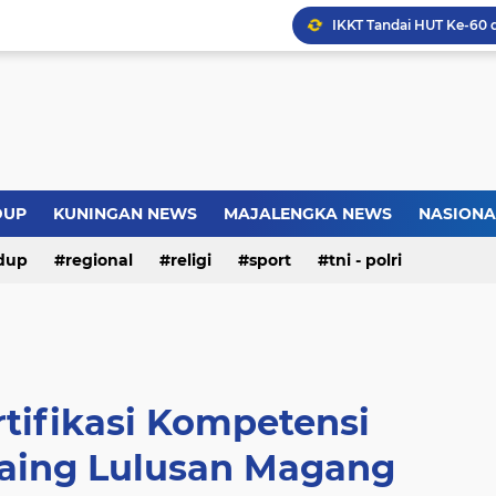
Warga Somogede Bersat
Introversion, ChatGPT a
Pemkot Jakarta Timur P
DUP
KUNINGAN NEWS
MAJALENGKA NEWS
NASIONA
Jokowi Nilai GBRAN Puny
dup
regional
religi
sport
tni - polri
tifikasi Kompetensi
Saing Lulusan Magang