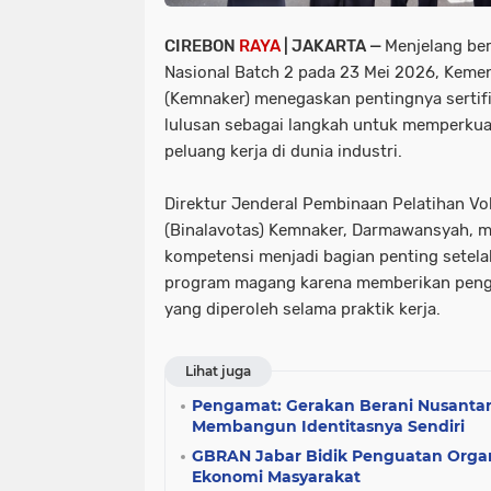
CIREBON
RAYA
| JAKARTA —
Menjelang be
Nasional Batch 2 pada 23 Mei 2026, Keme
(Kemnaker) menegaskan pentingnya sertifi
lulusan sebagai langkah untuk memperku
peluang kerja di dunia industri.
Direktur Jenderal Pembinaan Pelatihan Vo
(Binalavotas) Kemnaker, Darmawansyah, me
kompetensi menjadi bagian penting setela
program magang karena memberikan penga
yang diperoleh selama praktik kerja.
Lihat juga
Pengamat: Gerakan Berani Nusantar
Membangun Identitasnya Sendiri
GBRAN Jabar Bidik Penguatan Orga
Ekonomi Masyarakat