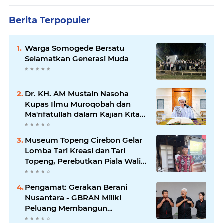
Berita Terpopuler
Warga Somogede Bersatu
Selamatkan Generasi Muda
Dr. KH. AM Mustain Nasoha
Kupas Ilmu Muroqobah dan
Ma'rifatullah dalam Kajian Kitab
Ihya' Ulumuddin
Museum Topeng Cirebon Gelar
Lomba Tari Kreasi dan Tari
Topeng, Perebutkan Piala Wali
Kota
Pengamat: Gerakan Berani
Nusantara - GBRAN Miliki
Peluang Membangun
Identitasnya Sendiri