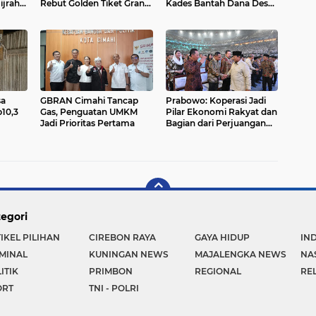
ijrah
Rebut Golden Tiket Grand
Kades Bantah Dana Desa
Final Ke Jakarta
Untuk Judi
sa
GBRAN Cimahi Tancap
Prabowo: Koperasi Jadi
p10,3
Gas, Penguatan UMKM
Pilar Ekonomi Rakyat dan
Jadi Prioritas Pertama
Bagian dari Perjuangan
Bangsa
egori
IKEL PILIHAN
CIREBON RAYA
GAYA HIDUP
IN
MINAL
KUNINGAN NEWS
MAJALENGKA NEWS
NA
ITIK
PRIMBON
REGIONAL
REL
ORT
TNI - POLRI