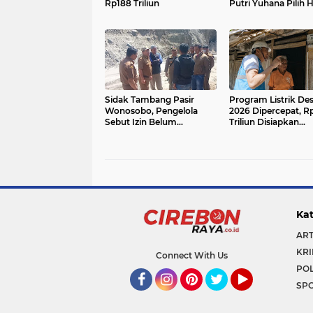
Rp188 Triliun
Putri Yuhana Pilih H
Ke Jakarta
Sidak Tambang Pasir
Program Listrik De
Wonosobo, Pengelola
2026 Dipercepat, R
Sebut Izin Belum
Triliun Disiapkan
Rampung Meski Sudah
Pemerintah
Setahun
Kat
ART
KRI
Connect With Us
POL
SP
Facebook
Instagram
Pinterest
Twitter
YouTube