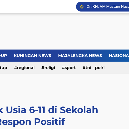
Introversion, ChatGPT a
Pemkot Jakarta Timur P
Sejarah Borobudur, Arsi
DUP
KUNINGAN NEWS
MAJALENGKA NEWS
NASIONA
dup
regional
religi
sport
tni - polri
Warga Somogede Bersat
 Usia 6-11 di Sekolah
espon Positif