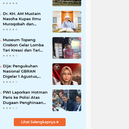
Dr. KH. AM Mustain
Nasoha Kupas Ilmu
Muroqobah dan
Ma'rifatullah dalam
Kajian Kitab Ihya'
Ulumuddin
Museum Topeng
Cirebon Gelar Lomba
Tari Kreasi dan Tari
Topeng, Perebutkan
Piala Wali Kota
Dije: Pengukuhan
Nasional GBRAN
Digelar 1 Agustus,
Diikuti 38 DPD dan
400 DPC
PWI Laporkan Hotman
Paris ke Polisi Atas
Dugaan Penghinaan
Profesi Wartawan
Lihat Selengkapnya