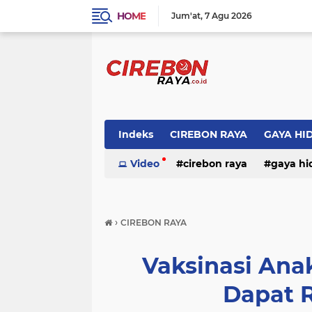
HOME
Jum'at
7 Agu 2026
Indeks
CIREBON RAYA
GAYA HI
Video
cirebon raya
gaya hi
›
CIREBON RAYA
Vaksinasi Anak
Dapat R