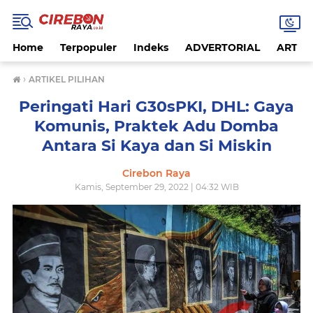
Home
Terpopuler
Indeks
ADVERTORIAL
ARTIKE
›
ARTIKEL PILIHAN
Peringati Hari G30sPKI, DHL: Gaya
Komunis, Praktek Adu Domba
Antara Si Kaya dan Si Miskin
Cirebon Raya
Kamis, September 29, 2022 | 04:32 WIB