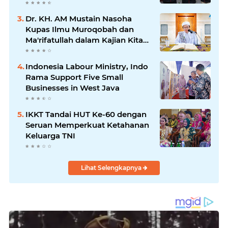
Identitasnya Sendiri
Dr. KH. AM Mustain Nasoha
Kupas Ilmu Muroqobah dan
Ma'rifatullah dalam Kajian Kitab
Ihya' Ulumuddin
Indonesia Labour Ministry, Indo
Rama Support Five Small
Businesses in West Java
IKKT Tandai HUT Ke-60 dengan
Seruan Memperkuat Ketahanan
Keluarga TNI
Lihat Selengkapnya