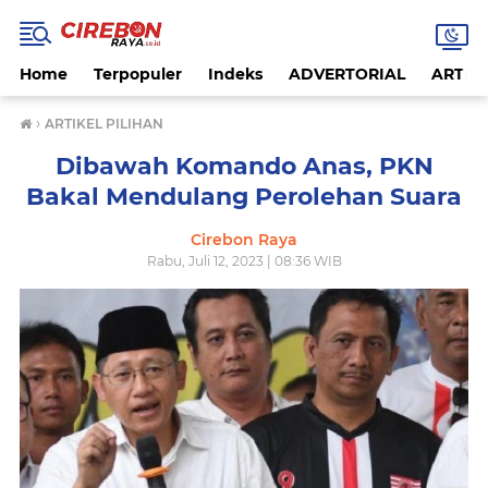
Home
Terpopuler
Indeks
ADVERTORIAL
ARTIKE
›
ARTIKEL PILIHAN
Dibawah Komando Anas, PKN
Bakal Mendulang Perolehan Suara
Cirebon Raya
Rabu, Juli 12, 2023 | 08:36 WIB