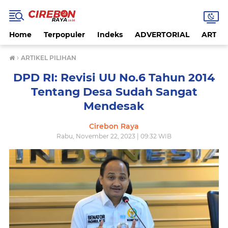
Home
Terpopuler
Indeks
ADVERTORIAL
ARTIKE
›
ARTIKEL PILIHAN
DPD RI: Revisi UU No.6 Tahun 2014
Tentang Desa Sudah Sangat
Mendesak
Cirebon Raya
Rabu, November 22, 2023 | 09:32 WIB