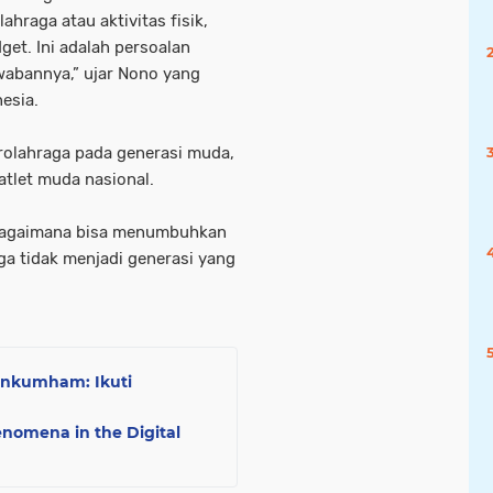
hraga atau aktivitas fisik,
et. Ini adalah persoalan
wabannya,” ujar Nono yang
esia.
erolahraga pada generasi muda,
atlet muda nasional.
a, bagaimana bisa menumbuhkan
a tidak menjadi generasi yang
menkumham: Ikuti
enomena in the Digital