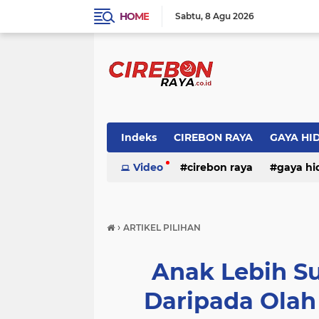
HOME
Sabtu
8 Agu 2026
Indeks
CIREBON RAYA
GAYA HI
Video
cirebon raya
gaya hi
›
ARTIKEL PILIHAN
Anak Lebih S
Daripada Olah