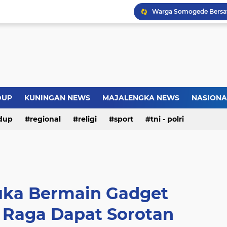
Warga Somogede Bersat
Introversion, ChatGPT a
Pemkot Jakarta Timur P
Sejarah Borobudur, Arsi
DUP
KUNINGAN NEWS
MAJALENGKA NEWS
NASIONA
dup
regional
religi
sport
tni - polri
uka Bermain Gadget
 Raga Dapat Sorotan