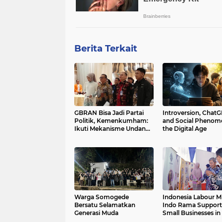
Berita Terkait
GBRAN Bisa Jadi Partai
Introversion, Chat
Politik, Kemenkumham:
and Social Phenom
Ikuti Mekanisme Undang-
the Digital Age
Undang
Warga Somogede
Indonesia Labour Mi
Bersatu Selamatkan
Indo Rama Support
Generasi Muda
Small Businesses in
Java