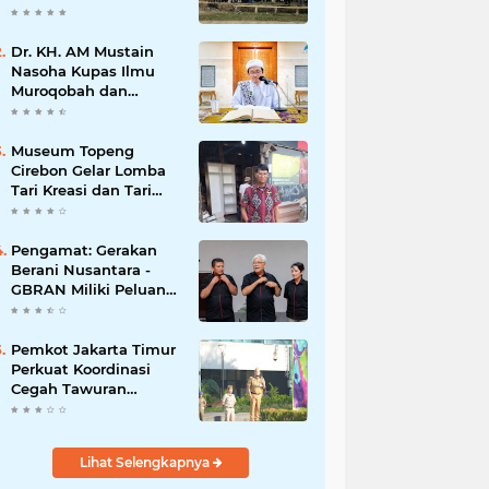
Dr. KH. AM Mustain
Nasoha Kupas Ilmu
Muroqobah dan
Ma'rifatullah dalam
Kajian Kitab Ihya'
Ulumuddin
Museum Topeng
Cirebon Gelar Lomba
Tari Kreasi dan Tari
Topeng, Perebutkan
Piala Wali Kota
Pengamat: Gerakan
Berani Nusantara -
GBRAN Miliki Peluang
Membangun
Identitasnya Sendiri
Pemkot Jakarta Timur
Perkuat Koordinasi
Cegah Tawuran
Susulan
Lihat Selengkapnya