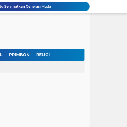
u Selamatkan Generasi Muda
Dr. KH. AM Mustain Nasoha Kupas Ilmu Muroqobah dan Ma'rifatullah dalam Kajian Kitab Ihya' Ulumuddin
Museum Topeng Cirebon Gelar Lomba Tari Kreasi dan Tari Topeng, Perebutkan Piala Wali Kota
GBRAN Bisa Jadi Partai Politik, Kemenkumham: Ikuti Mekanisme Undang-Undang
nd Social Phenomena in the Digital Age
erkuat Koordinasi Cegah Tawuran Susulan
Sekitar 1.000 Massa Ikuti Aksi Solidaritas Palestina di Monas, Berlangsung Tertib
tektur dan Makna Filosofis
L
PRIMBON
RELIGI
Indonesia Labour Ministry, Indo Rama Support Five Small Businesses in West Java
IKKT Tandai HUT Ke-60 dengan Seruan Memperkuat Ketahanan Keluarga TNI