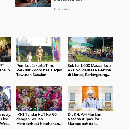
GPT
Pemkot Jakarta Timur
Sekitar 1.000 Massa Ikuti
ena in
Perkuat Koordinasi Cegah
Aksi Solidaritas Palestina
Tawuran Susulan
di Monas, Berlangsung
Tertib
nistry,
IKKT Tandai HUT Ke-60
Dr. KH. AM Mustain
 Five
dengan Seruan
Nasoha Kupas Ilmu
 West
Memperkuat Ketahanan
Muroqobah dan
Keluarga TNI
Ma'rifatullah dalam Kajian