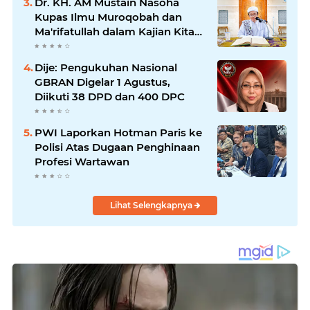
Dr. KH. AM Mustain Nasoha
Kupas Ilmu Muroqobah dan
Ma'rifatullah dalam Kajian Kitab
Ihya' Ulumuddin
Dije: Pengukuhan Nasional
GBRAN Digelar 1 Agustus,
Diikuti 38 DPD dan 400 DPC
PWI Laporkan Hotman Paris ke
Polisi Atas Dugaan Penghinaan
Profesi Wartawan
Lihat Selengkapnya