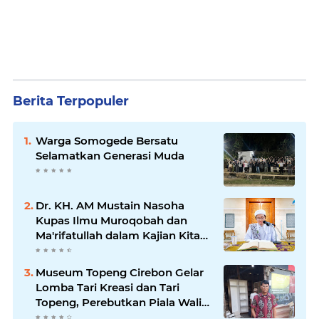
Berita Terpopuler
Warga Somogede Bersatu
Selamatkan Generasi Muda
Dr. KH. AM Mustain Nasoha
Kupas Ilmu Muroqobah dan
Ma'rifatullah dalam Kajian Kitab
Ihya' Ulumuddin
Museum Topeng Cirebon Gelar
Lomba Tari Kreasi dan Tari
Topeng, Perebutkan Piala Wali
Kota