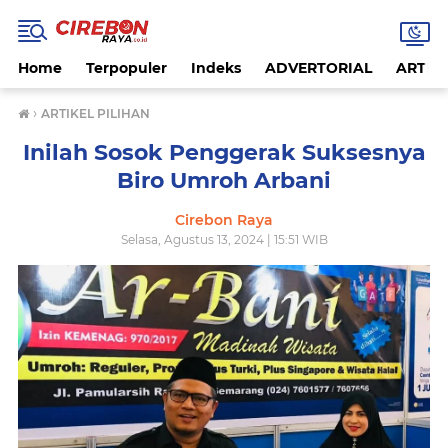
Home
Terpopuler
Indeks
ADVERTORIAL
ARTIKE
›
ARTIKEL PILIHAN
Inilah Sosok Penggerak Suksesnya
Biro Umroh Arbani
Cirebon Raya
Selasa, Agustus 13, 2024 | 15:51 WIB