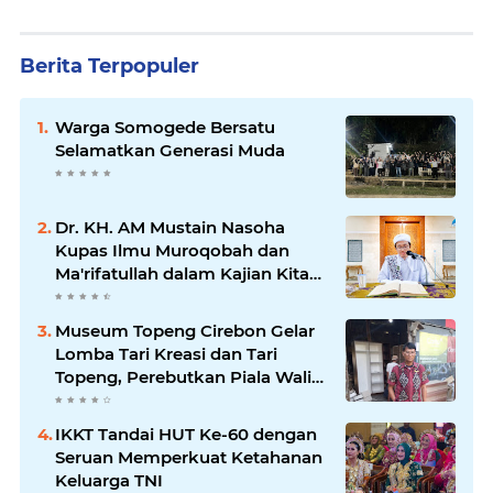
Berita Terpopuler
Warga Somogede Bersatu
Selamatkan Generasi Muda
Dr. KH. AM Mustain Nasoha
Kupas Ilmu Muroqobah dan
Ma'rifatullah dalam Kajian Kitab
Ihya' Ulumuddin
Museum Topeng Cirebon Gelar
Lomba Tari Kreasi dan Tari
Topeng, Perebutkan Piala Wali
Kota
IKKT Tandai HUT Ke-60 dengan
Seruan Memperkuat Ketahanan
Keluarga TNI