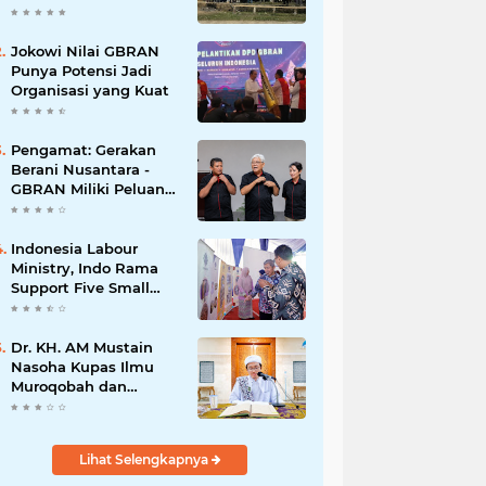
Jokowi Nilai GBRAN
Punya Potensi Jadi
Organisasi yang Kuat
Pengamat: Gerakan
Berani Nusantara -
GBRAN Miliki Peluang
Membangun
Identitasnya Sendiri
Indonesia Labour
Ministry, Indo Rama
Support Five Small
Businesses in West
Java
Dr. KH. AM Mustain
Nasoha Kupas Ilmu
Muroqobah dan
Ma'rifatullah dalam
Kajian Kitab Ihya'
Ulumuddin
Lihat Selengkapnya