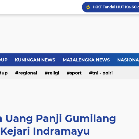
Warga Somogede Bersat
Introversion, ChatGPT a
Pemkot Jakarta Timur P
DUP
KUNINGAN NEWS
MAJALENGKA NEWS
NASIONA
Jokowi Nilai GBRAN Puny
dup
regional
religi
sport
tni - polri
n Uang Panji Gumilang
 Kejari Indramayu