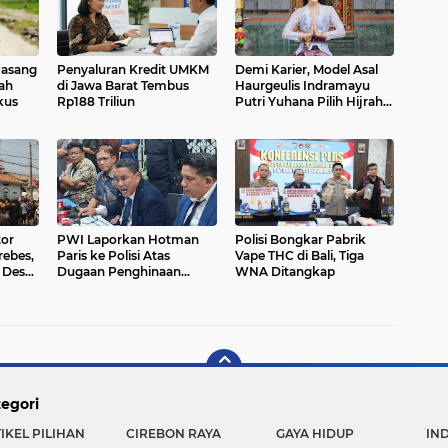
Pasang
Penyaluran Kredit UMKM
Demi Karier, Model Asal
wah
di Jawa Barat Tembus
Haurgeulis Indramayu
kus
Rp188 Triliun
Putri Yuhana Pilih Hijrah
Ke Jakarta
or
PWI Laporkan Hotman
Polisi Bongkar Pabrik
rebes,
Paris ke Polisi Atas
Vape THC di Bali, Tiga
 Desa
Dugaan Penghinaan
WNA Ditangkap
Profesi Wartawan
egori
IKEL PILIHAN
CIREBON RAYA
GAYA HIDUP
IN