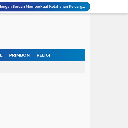
IKKT Tandai HUT Ke-60 dengan Seruan Memperkuat Ketahanan Keluarga TNI
u Selamatkan Generasi Muda
Dr. KH. AM Mustain Nasoha Kupas Ilmu Muroqobah dan Ma'rifatullah dalam Kajian Kitab Ihya' Ulumuddin
Museum Topeng Cirebon Gelar Lomba Tari Kreasi dan Tari Topeng, Perebutkan Piala Wali Kota
GBRAN Bisa Jadi Partai Politik, Kemenkumham: Ikuti Mekanisme Undang-Undang
nd Social Phenomena in the Digital Age
erkuat Koordinasi Cegah Tawuran Susulan
Sekitar 1.000 Massa Ikuti Aksi Solidaritas Palestina di Monas, Berlangsung Tertib
L
PRIMBON
RELIGI
a Potensi Jadi Organisasi yang Kuat
Indonesia Labour Ministry, Indo Rama Support Five Small Businesses in West Java