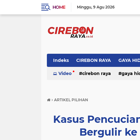
HOME
Minggu
9 Agu 2026
Indeks
CIREBON RAYA
GAYA HI
Video
cirebon raya
gaya hi
›
ARTIKEL PILIHAN
Kasus Pencucia
Bergulir ke