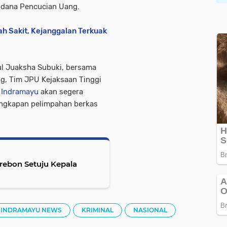
idana Pencucian Uang.
ah Sakit, Kejanggalan Terkuak
ul Juaksha Subuki, bersama
, Tim JPU Kejaksaan Tinggi
i
Indramayu
akan segera
ngkapan pelimpahan berkas
irebon Setuju Kepala
INDRAMAYU NEWS
KRIMINAL
NASIONAL