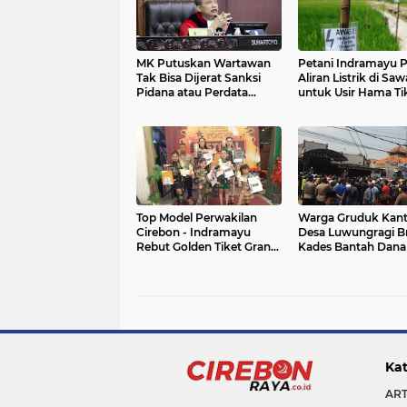
MK Putuskan Wartawan
Petani Indramayu 
Tak Bisa Dijerat Sanksi
Aliran Listrik di Sa
Pidana atau Perdata
untuk Usir Hama Ti
dalam Menjalankan
Profesi
Top Model Perwakilan
Warga Gruduk Kant
Cirebon - Indramayu
Desa Luwungragi B
Rebut Golden Tiket Grand
Kades Bantah Dana
Final Ke Jakarta
Untuk Judi
Kat
ART