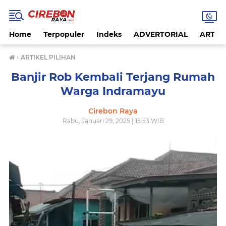
Home
Terpopuler
Indeks
ADVERTORIAL
ARTIKE
›
ARTIKEL PILIHAN
Banjir Rob Kembali Terjang Rumah
Warga Indramayu
Cirebon Raya
Rabu, Januari 29, 2025 | 15:53 WIB