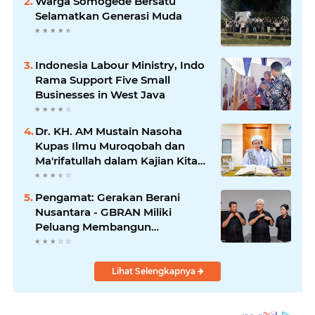
Warga Somogede Bersatu
Selamatkan Generasi Muda
Indonesia Labour Ministry, Indo
Rama Support Five Small
Businesses in West Java
Dr. KH. AM Mustain Nasoha
Kupas Ilmu Muroqobah dan
Ma'rifatullah dalam Kajian Kitab
Ihya' Ulumuddin
Pengamat: Gerakan Berani
Nusantara - GBRAN Miliki
Peluang Membangun
Identitasnya Sendiri
Lihat Selengkapnya