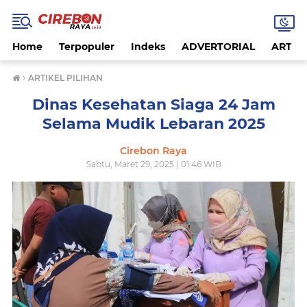
Home
Terpopuler
Indeks
ADVERTORIAL
ARTIKE
›
ARTIKEL PILIHAN
Dinas Kesehatan Siaga 24 Jam
Selama Mudik Lebaran 2025
Cirebon Raya
Sabtu, Maret 29, 2025 | 01:46 WIB