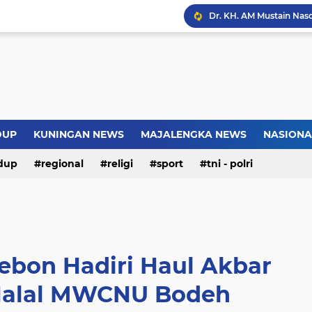
Introversion, ChatGPT a
Pemkot Jakarta Timur P
Sejarah Borobudur, Arsi
DUP
KUNINGAN NEWS
MAJALENGKA NEWS
NASIONA
dup
regional
religi
sport
tni - polri
Warga Somogede Bersat
ebon Hadiri Haul Akbar
 Halal MWCNU Bodeh