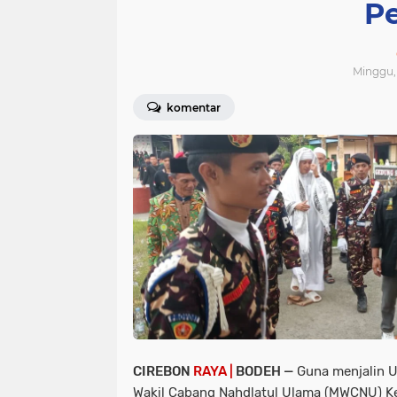
P
Minggu, 
komentar
CIREBON
RAYA |
BODEH —
Guna menjalin U
Wakil Cabang Nahdlatul Ulama (MWCNU) 