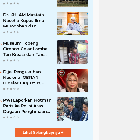
Dr. KH. AM Mustain
Nasoha Kupas Ilmu
Muroqobah dan
Ma'rifatullah dalam
Kajian Kitab Ihya'
Ulumuddin
Museum Topeng
Cirebon Gelar Lomba
Tari Kreasi dan Tari
Topeng, Perebutkan
Piala Wali Kota
Dije: Pengukuhan
Nasional GBRAN
Digelar 1 Agustus,
Diikuti 38 DPD dan
400 DPC
PWI Laporkan Hotman
Paris ke Polisi Atas
Dugaan Penghinaan
Profesi Wartawan
Lihat Selengkapnya