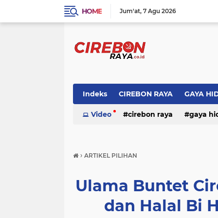
HOME
Jum'at
7 Agu 2026
Indeks
CIREBON RAYA
GAYA HI
Video
cirebon raya
gaya hi
›
ARTIKEL PILIHAN
Ulama Buntet Cir
dan Halal Bi