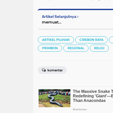
Artikel Selanjutnya
memuat...
ARTIKEL PILIHAN
CIREBON RAYA
PRIMBON
REGIONAL
RELIGI
komentar