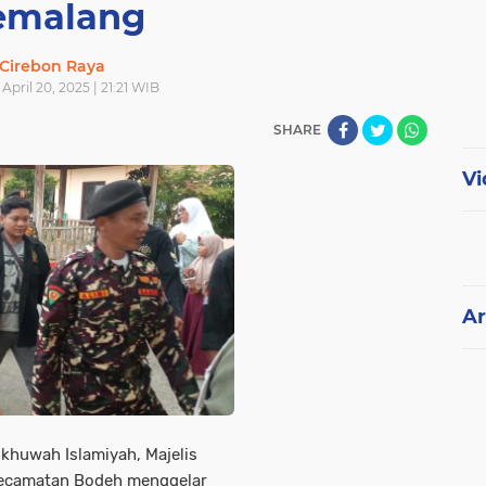
emalang
Cirebon Raya
April 20, 2025 | 21:21 WIB
SHARE
Vi
Ar
khuwah Islamiyah, Majelis
Kecamatan Bodeh menggelar