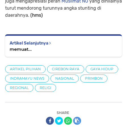
juga mengapresiasi peran
Muslimat NU
yang dinilainya
turut mendorong turunnya angka stunting di
daerahnya.
(hms)
Artikel Selanjutnya
memuat...
ARTIKEL PILIHAN
CIREBON RAYA
GAYA HIDUP
INDRAMAYU NEWS
NASIONAL
PRIMBON
REGIONAL
RELIGI
SHARE