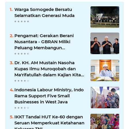
Warga Somogede Bersatu
Selamatkan Generasi Muda
Pengamat: Gerakan Berani
Nusantara - GBRAN Miliki
Peluang Membangun
Identitasnya Sendiri
Dr. KH. AM Mustain Nasoha
Kupas Ilmu Muroqobah dan
Ma'rifatullah dalam Kajian Kitab
Ihya' Ulumuddin
Indonesia Labour Ministry, Indo
Rama Support Five Small
Businesses in West Java
IKKT Tandai HUT Ke-60 dengan
Seruan Memperkuat Ketahanan
Keluarga TNI