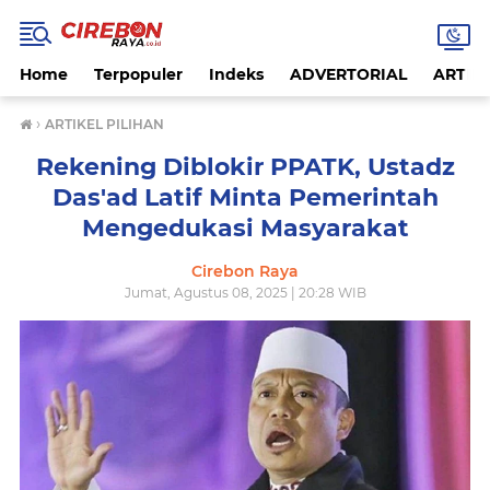
Home
Terpopuler
Indeks
ADVERTORIAL
ARTIKE
›
ARTIKEL PILIHAN
Rekening Diblokir PPATK, Ustadz
Das'ad Latif Minta Pemerintah
Mengedukasi Masyarakat
Cirebon Raya
Jumat, Agustus 08, 2025 | 20:28 WIB