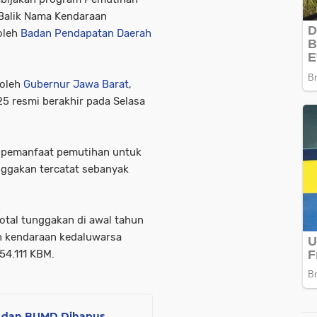
Balik Nama Kendaraan
oleh
Badan Pendapatan Daerah
 oleh
Gubernur Jawa Barat
,
25 resmi berakhir pada Selasa
, pemanfaat pemutihan untuk
unggakan tercatat sebanyak
otal tunggakan di awal tahun
 kendaraan kedaluwarsa
54.111 KBM.
N dan BUMD Dihapus,