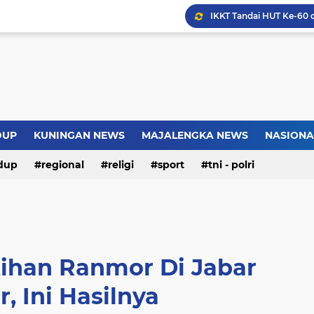
Warga Somogede Bersat
Introversion, ChatGPT a
Pemkot Jakarta Timur P
Jokowi Nilai GBRAN Puny
DUP
KUNINGAN NEWS
MAJALENGKA NEWS
NASIONA
dup
regional
religi
sport
tni - polri
han Ranmor Di Jabar
, Ini Hasilnya