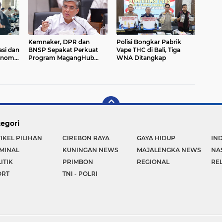
Kemnaker, DPR dan
Polisi Bongkar Pabrik
si dan
BNSP Sepakat Perkuat
Vape THC di Bali, Tiga
onomi
Program MagangHub
WNA Ditangkap
pada 2026
egori
IKEL PILIHAN
CIREBON RAYA
GAYA HIDUP
IN
MINAL
KUNINGAN NEWS
MAJALENGKA NEWS
NA
ITIK
PRIMBON
REGIONAL
REL
ORT
TNI - POLRI