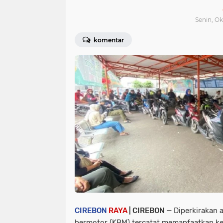
Senin, Ok
komentar
CIREBON
RAYA
| CIREBON —
Diperkirakan a
bermotor (KBM) tercatat memanfaatkan k