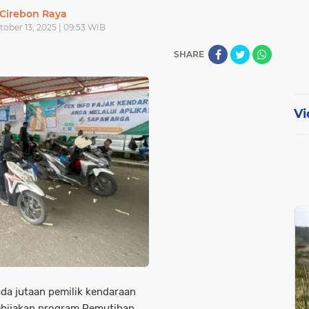
Cirebon Raya
tober 13, 2025 | 09:53 WIB
SHARE
Vi
da jutaan pemilik kendaraan
ebijakan program Pemutihan