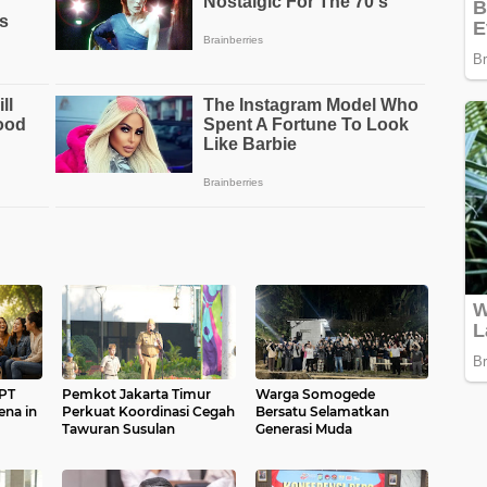
GPT
Pemkot Jakarta Timur
Warga Somogede
ena in
Perkuat Koordinasi Cegah
Bersatu Selamatkan
Tawuran Susulan
Generasi Muda