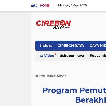
HOME
Minggu
9 Agu 2026
Indeks
CIREBON RAYA
GAYA HI
Video
cirebon raya
gaya hi
›
ARTIKEL PILIHAN
Program Pemuti
Berakhir