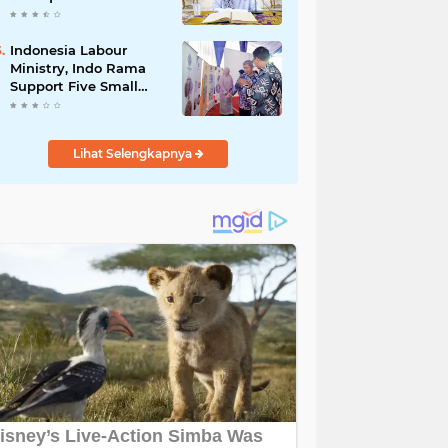
Ma'rifatullah dalam
Kajian Kitab Ihya'
Ulumuddin
Indonesia Labour
Ministry, Indo Rama
Support Five Small
Businesses in West
Java
Lihat Selengkapnya