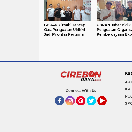
GBRAN Cimahi Tancap
GBRAN Jabar Bidik
Gas, Penguatan UMKM
Penguatan Organisa
Jadi Prioritas Pertama
Pemberdayaan Ek
Masyarakat
Kat
ART
KRI
Connect With Us
POL
SP
Facebook
Instagram
Pinterest
Twitter
YouTube