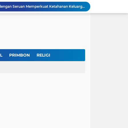
IKKT Tandai HUT Ke-60 dengan Seruan Memperkuat Ketahanan Keluarga TNI
u Selamatkan Generasi Muda
Dr. KH. AM Mustain Nasoha Kupas Ilmu Muroqobah dan Ma'rifatullah dalam Kajian Kitab Ihya' Ulumuddin
Museum Topeng Cirebon Gelar Lomba Tari Kreasi dan Tari Topeng, Perebutkan Piala Wali Kota
GBRAN Bisa Jadi Partai Politik, Kemenkumham: Ikuti Mekanisme Undang-Undang
nd Social Phenomena in the Digital Age
erkuat Koordinasi Cegah Tawuran Susulan
Sekitar 1.000 Massa Ikuti Aksi Solidaritas Palestina di Monas, Berlangsung Tertib
a Potensi Jadi Organisasi yang Kuat
L
PRIMBON
RELIGI
Indonesia Labour Ministry, Indo Rama Support Five Small Businesses in West Java