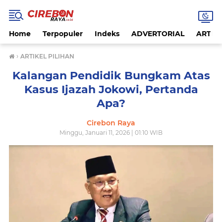
Home
Terpopuler
Indeks
ADVERTORIAL
ARTIKE
›
ARTIKEL PILIHAN
Kalangan Pendidik Bungkam Atas
Kasus Ijazah Jokowi, Pertanda
Apa?
Cirebon Raya
Minggu, Januari 11, 2026 | 01:10 WIB