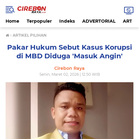
Home
Terpopuler
Indeks
ADVERTORIAL
ARTIKE
›
ARTIKEL PILIHAN
Pakar Hukum Sebut Kasus Korupsi
di MBD Diduga 'Masuk Angin'
Cirebon Raya
Senin, Maret 02, 2026 | 12:50 WIB