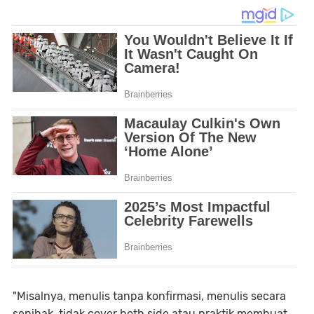
"Misalnya, menulis tanpa konfirmasi, menulis secara
sepihak, tidak cover both side atau praktik membuat