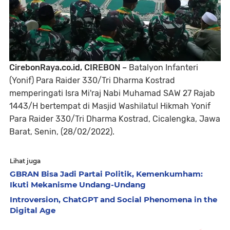
CirebonRaya.co.id, CIREBON –
Batalyon Infanteri
(Yonif) Para Raider 330/Tri Dharma Kostrad
memperingati Isra Mi'raj Nabi Muhamad SAW 27 Rajab
1443/H bertempat di Masjid Washilatul Hikmah Yonif
Para Raider 330/Tri Dharma Kostrad, Cicalengka, Jawa
Barat, Senin, (28/02/2022).
Lihat juga
GBRAN Bisa Jadi Partai Politik, Kemenkumham:
Ikuti Mekanisme Undang-Undang
Introversion, ChatGPT and Social Phenomena in the
Digital Age