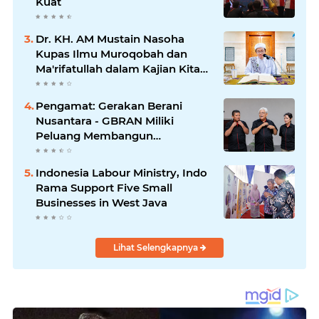
Kuat
Dr. KH. AM Mustain Nasoha
Kupas Ilmu Muroqobah dan
Ma'rifatullah dalam Kajian Kitab
Ihya' Ulumuddin
Pengamat: Gerakan Berani
Nusantara - GBRAN Miliki
Peluang Membangun
Identitasnya Sendiri
Indonesia Labour Ministry, Indo
Rama Support Five Small
Businesses in West Java
Lihat Selengkapnya