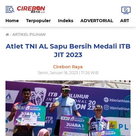
Home
Terpopuler
Indeks
ADVERTORIAL
ARTIKE
›
ARTIKEL PILIHAN
Atlet TNI AL Sapu Bersih Medali ITB
JIT 2023
Cirebon Raya
Senin, Januari 16, 2023 | 17:26 WIB