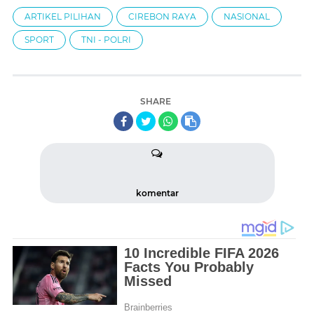
ARTIKEL PILIHAN
CIREBON RAYA
NASIONAL
SPORT
TNI - POLRI
SHARE
komentar