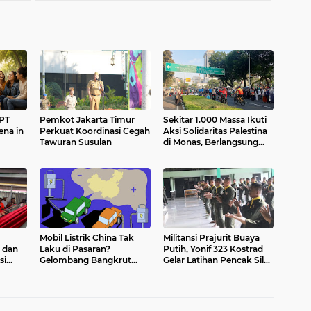
GPT
Pemkot Jakarta Timur
Sekitar 1.000 Massa Ikuti
ena in
Perkuat Koordinasi Cegah
Aksi Solidaritas Palestina
Tawuran Susulan
di Monas, Berlangsung
Tertib
Mobil Listrik China Tak
Militansi Prajurit Buaya
u dan
Laku di Pasaran?
Putih, Yonif 323 Kostrad
si
Gelombang Bangkrut
Gelar Latihan Pencak Silat
Mulai Menghantam
Militer
Industri