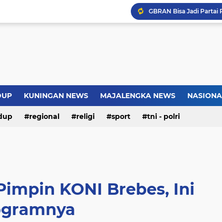
Introversion, ChatGPT a
Pemkot Jakarta Timur P
Sejarah Borobudur, Arsi
Warga Somogede Bersat
DUP
KUNINGAN NEWS
MAJALENGKA NEWS
NASIONA
dup
regional
religi
sport
tni - polri
Pimpin KONI Brebes, Ini
ogramnya