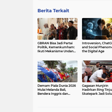
Berita Terkait
GBRAN Bisa Jadi Partai
Introversion, Chat
Politik, Kemenkumham:
and Social Phenom
Ikuti Mekanisme Undang-
the Digital Age
Undang
Demam Piala Dunia 2026
Gagasan Munjirin
Mulai Melanda Bali,
Hadirkan Ring Tinj
Bendera Inggris dan
Skatepark Jadi Solu
Belanda Paling Diburu
Redam Tawuran