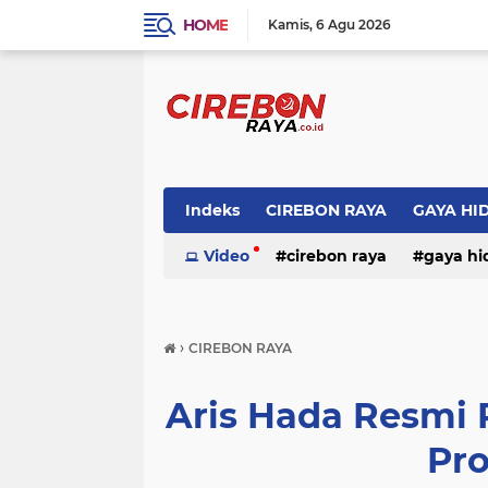
HOME
Kamis
6 Agu 2026
Indeks
CIREBON RAYA
GAYA HI
Video
cirebon raya
gaya hi
›
CIREBON RAYA
Aris Hada Resmi 
Pr