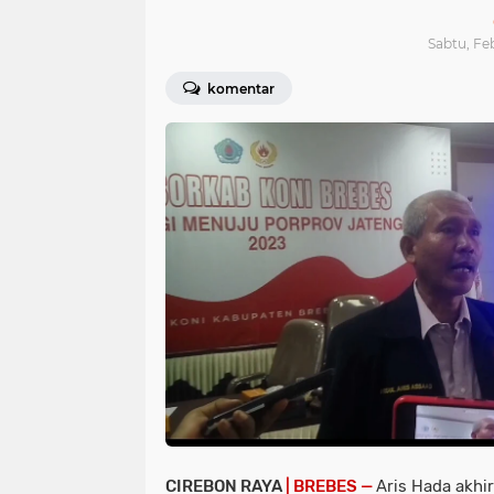
Sabtu, Feb
komentar
CIREBON RAYA
| BREBES —
Aris Hada akhir