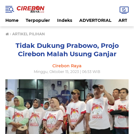
Home
Terpopuler
Indeks
ADVERTORIAL
ARTIKE
›
ARTIKEL PILIHAN
Tidak Dukung Prabowo, Projo
Cirebon Malah Usung Ganjar
Cirebon Raya
Minggu, Oktober 15, 2023 | 06:53 WIB