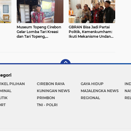
Museum Topeng Cirebon
GBRAN Bisa Jadi Partai
Gelar Lomba Tari Kreasi
Politik, Kemenkumham:
dan Tari Topeng,
Ikuti Mekanisme Undang-
Kajian
Perebutkan Piala Wali
Undang
din
Kota
egori
IKEL PILIHAN
CIREBON RAYA
GAYA HIDUP
IN
MINAL
KUNINGAN NEWS
MAJALENGKA NEWS
NA
ITIK
PRIMBON
REGIONAL
REL
ORT
TNI - POLRI