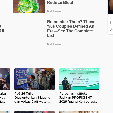
laku
Rp6,26 Triliun
Perbanas Institute
kuti
Digelontorkan, Magang
Jadikan PROFICIENT
ia
dan Vokasi Jadi Motor
2026 Ruang Kolaborasi
Stimulus Ekonomi
bagi Masa Depan
Ekonomi dan Teknologi