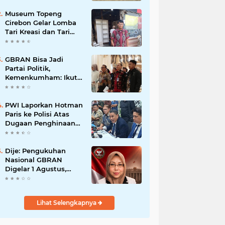
Museum Topeng
Cirebon Gelar Lomba
Tari Kreasi dan Tari
Topeng, Perebutkan
Piala Wali Kota
GBRAN Bisa Jadi
Partai Politik,
Kemenkumham: Ikuti
Mekanisme Undang-
Undang
PWI Laporkan Hotman
Paris ke Polisi Atas
Dugaan Penghinaan
Profesi Wartawan
Dije: Pengukuhan
Nasional GBRAN
Digelar 1 Agustus,
Diikuti 38 DPD dan
400 DPC
Lihat Selengkapnya