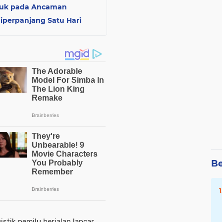
nduk pada Ancaman
iperpanjang Satu Hari
Be
gistik pemilu berjalan lancar