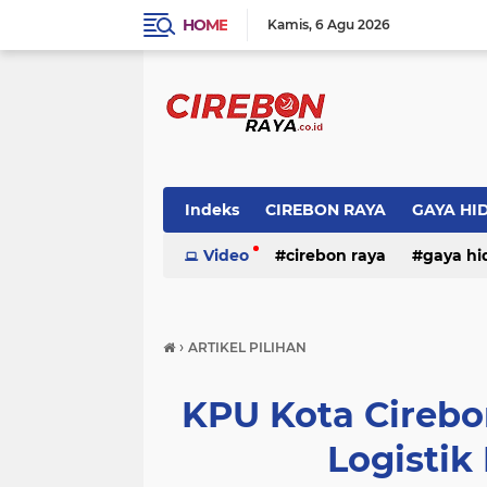
HOME
Kamis
6 Agu 2026
Indeks
CIREBON RAYA
GAYA HI
Video
cirebon raya
gaya hi
›
ARTIKEL PILIHAN
KPU Kota Cirebo
Logistik