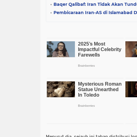
Baqer Qalibaf: Iran Tidak Akan Tu
Pembicaraan Iran-AS di Islamabad D
Menurut dia, sejauh ini tahap distribusi lo