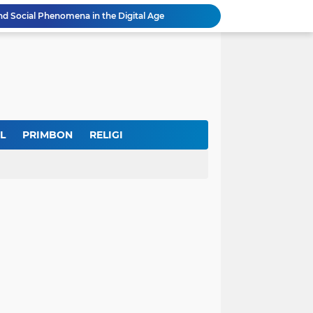
nd Social Phenomena in the Digital Age
erkuat Koordinasi Cegah Tawuran Susulan
Sekitar 1.000 Massa Ikuti Aksi Solidaritas Palestina di Monas, Berlangsung Tertib
tektur dan Makna Filosofis
Sidak Tambang Pasir Wonosobo, Pengelola Sebut Izin Belum Rampung Meski Sudah Setahun
IKKT Tandai HUT Ke-60 dengan Seruan Memperkuat Ketahanan Keluarga TNI
u Selamatkan Generasi Muda
Dr. KH. AM Mustain Nasoha Kupas Ilmu Muroqobah dan Ma'rifatullah dalam Kajian Kitab Ihya' Ulumuddin
L
PRIMBON
RELIGI
Museum Topeng Cirebon Gelar Lomba Tari Kreasi dan Tari Topeng, Perebutkan Piala Wali Kota
GBRAN Bisa Jadi Partai Politik, Kemenkumham: Ikuti Mekanisme Undang-Undang