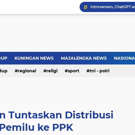
Introversion, ChatGPT a
Pemkot Jakarta Timur P
Sejarah Borobudur, Arsi
Warga Somogede Bersat
DUP
KUNINGAN NEWS
MAJALENGKA NEWS
NASIONA
dup
regional
religi
sport
tni - polri
n Tuntaskan Distribusi
 Pemilu ke PPK