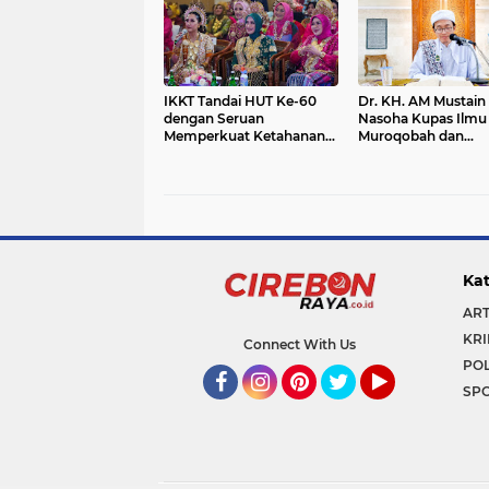
IKKT Tandai HUT Ke-60
Dr. KH. AM Mustain
dengan Seruan
Nasoha Kupas Ilmu
Memperkuat Ketahanan
Muroqobah dan
Keluarga TNI
Ma'rifatullah dalam 
Kitab Ihya' Ulumud
Kat
ART
KRI
Connect With Us
POL
SP
Facebook
Instagram
Pinterest
Twitter
YouTube