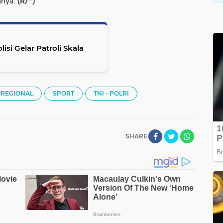
nnya.
(R/*)
isi Gelar Patroli Skala
REGIONAL
SPORT
TNI - POLRI
SHARE