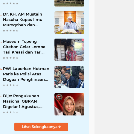
Dr. KH. AM Mustain
Nasoha Kupas Ilmu
Muroqobah dan
Ma'rifatullah dalam
Kajian Kitab Ihya'
Ulumuddin
Museum Topeng
Cirebon Gelar Lomba
Tari Kreasi dan Tari
Topeng, Perebutkan
Piala Wali Kota
PWI Laporkan Hotman
Paris ke Polisi Atas
Dugaan Penghinaan
Profesi Wartawan
Dije: Pengukuhan
Nasional GBRAN
Digelar 1 Agustus,
Diikuti 38 DPD dan
400 DPC
Lihat Selengkapnya