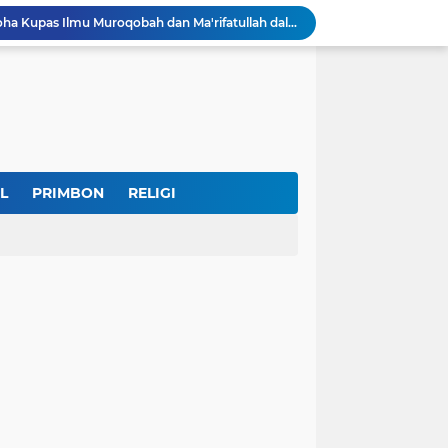
Museum Topeng Cirebon Gelar Lomba Tari Kreasi dan Tari Topeng, Perebutkan Piala Wali Kota
GBRAN Bisa Jadi Partai Politik, Kemenkumham: Ikuti Mekanisme Undang-Undang
nd Social Phenomena in the Digital Age
erkuat Koordinasi Cegah Tawuran Susulan
Sekitar 1.000 Massa Ikuti Aksi Solidaritas Palestina di Monas, Berlangsung Tertib
tektur dan Makna Filosofis
Sidak Tambang Pasir Wonosobo, Pengelola Sebut Izin Belum Rampung Meski Sudah Setahun
IKKT Tandai HUT Ke-60 dengan Seruan Memperkuat Ketahanan Keluarga TNI
L
PRIMBON
RELIGI
u Selamatkan Generasi Muda
Dr. KH. AM Mustain Nasoha Kupas Ilmu Muroqobah dan Ma'rifatullah dalam Kajian Kitab Ihya' Ulumuddin