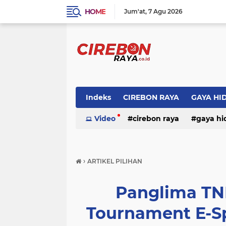
HOME
Jum'at
7 Agu 2026
Indeks
CIREBON RAYA
GAYA HI
Video
cirebon raya
gaya hi
›
ARTIKEL PILIHAN
Panglima TN
Tournament E-S