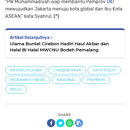
"PW Muhammadiyah siap membantu Pemprov
DKI
mewujudkan Jakarta menuju kota global dan Ibu Kota
ASEAN," kata Syahrul.
(*)
Artikel Selanjutnya
Ulama Buntet Cirebon Hadiri Haul Akbar dan
Halal Bi Halal MWCNU Bodeh Pemalang
ARTIKEL PILIHAN
CIREBON RAYA
GAYA HIDUP
INDRAMAYU NEWS
NASIONAL
PRIMBON
RELIGI
SHARE