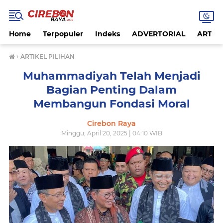
Home
Terpopuler
Indeks
ADVERTORIAL
ARTIKE
›
ARTIKEL PILIHAN
Muhammadiyah Telah Menjadi
Bagian Penting Dalam
Membangun Fondasi Moral
Cirebon Raya
Minggu, April 20, 2025 | 04:10 WIB