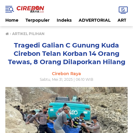
Home
Terpopuler
Indeks
ADVERTORIAL
ARTIKE
›
ARTIKEL PILIHAN
Tragedi Galian C Gunung Kuda
Cirebon Telan Korban 14 Orang
Tewas, 8 Orang Dilaporkan Hilang
Cirebon Raya
Sabtu, Mei 31, 2025 | 06:10 WIB