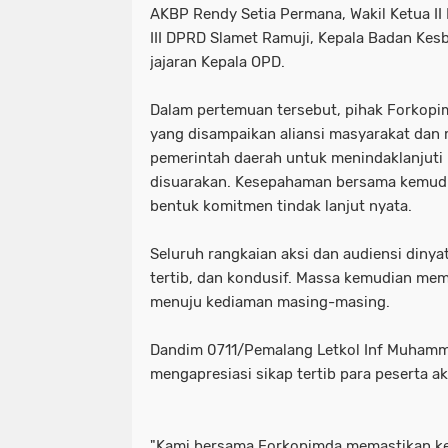
AKBP Rendy Setia Permana, Wakil Ketua II 
III DPRD Slamet Ramuji, Kepala Badan Kes
jajaran Kepala OPD.
Dalam pertemuan tersebut, pihak Forkopi
yang disampaikan aliansi masyarakat da
pemerintah daerah untuk menindaklanjuti
disuarakan. Kesepahaman bersama kemudi
bentuk komitmen tindak lanjut nyata.
Seluruh rangkaian aksi dan audiensi diny
tertib, dan kondusif. Massa kemudian mem
menuju kediaman masing-masing.
Dandim 0711/Pemalang Letkol Inf Muhammad
mengapresiasi sikap tertib para peserta ak
"Kami bersama Forkopimda memastikan keg