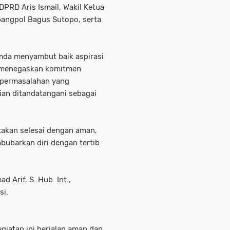
DPRD Aris Ismail, Wakil Ketua
bangpol Bagus Sutopo, serta
mda menyambut baik aspirasi
n menegaskan komitmen
 permasalahan yang
an ditandatangani sebagai
atakan selesai dengan aman,
bubarkan diri dengan tertib
 Arif, S. Hub. Int.,
si.
iatan ini berjalan aman dan