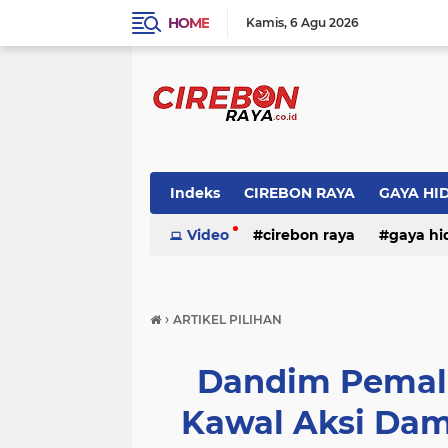
HOME
Kamis
6 Agu 2026
Indeks
CIREBON RAYA
GAYA HI
Video
cirebon raya
gaya hi
›
ARTIKEL PILIHAN
Dandim Pemal
Kawal Aksi Dam