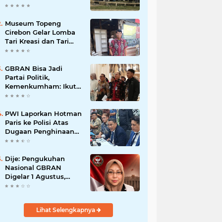
Museum Topeng
Cirebon Gelar Lomba
Tari Kreasi dan Tari
Topeng, Perebutkan
Piala Wali Kota
GBRAN Bisa Jadi
Partai Politik,
Kemenkumham: Ikuti
Mekanisme Undang-
Undang
PWI Laporkan Hotman
Paris ke Polisi Atas
Dugaan Penghinaan
Profesi Wartawan
Dije: Pengukuhan
Nasional GBRAN
Digelar 1 Agustus,
Diikuti 38 DPD dan
400 DPC
Lihat Selengkapnya