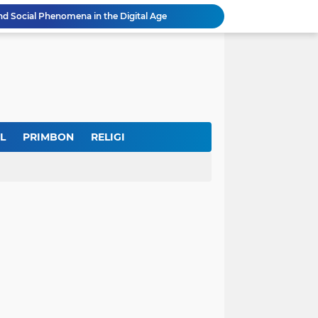
nd Social Phenomena in the Digital Age
erkuat Koordinasi Cegah Tawuran Susulan
Sekitar 1.000 Massa Ikuti Aksi Solidaritas Palestina di Monas, Berlangsung Tertib
tektur dan Makna Filosofis
Sidak Tambang Pasir Wonosobo, Pengelola Sebut Izin Belum Rampung Meski Sudah Setahun
IKKT Tandai HUT Ke-60 dengan Seruan Memperkuat Ketahanan Keluarga TNI
u Selamatkan Generasi Muda
Dr. KH. AM Mustain Nasoha Kupas Ilmu Muroqobah dan Ma'rifatullah dalam Kajian Kitab Ihya' Ulumuddin
L
PRIMBON
RELIGI
Museum Topeng Cirebon Gelar Lomba Tari Kreasi dan Tari Topeng, Perebutkan Piala Wali Kota
GBRAN Bisa Jadi Partai Politik, Kemenkumham: Ikuti Mekanisme Undang-Undang