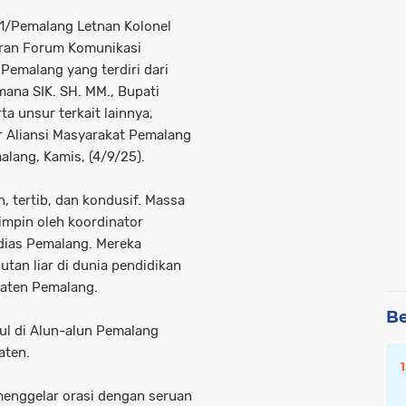
1/Pemalang Letnan Kolonel
aran Forum Komunikasi
emalang yang terdiri dari
ana SIK. SH. MM., Bupati
a unsur terkait lainnya,
r Aliansi Masyarakat Pemalang
lang, Kamis, (4/9/25).
, tertib, dan kondusif. Massa
impin oleh koordinator
dias Pemalang. Mereka
tan liar di dunia pendidikan
paten Pemalang.
Be
pul di Alun-alun Pemalang
aten.
menggelar orasi dengan seruan