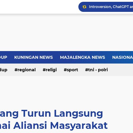
Introversion, ChatGPT a
Pemkot Jakarta Timur P
Sejarah Borobudur, Arsi
Warga Somogede Bersat
DUP
KUNINGAN NEWS
MAJALENGKA NEWS
NASIONA
dup
regional
religi
sport
tni - polri
ang Turun Langsung
ai Aliansi Masyarakat