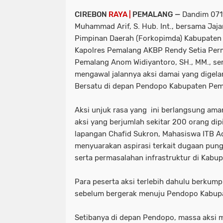
CIREBON
RAYA |
PEMALANG —
Dandim 071
Muhammad Arif, S. Hub. Int., bersama Jaj
Pimpinan Daerah (Forkopimda) Kabupaten P
Kapolres Pemalang AKBP Rendy Setia Perm
Pemalang Anom Widiyantoro, SH., MM., sert
mengawal jalannya aksi damai yang digela
Bersatu di depan Pendopo Kabupaten Pema
Aksi unjuk rasa yang ini berlangsung aman
aksi yang berjumlah sekitar 200 orang dip
lapangan Chafid Sukron, Mahasiswa ITB A
menyuarakan aspirasi terkait dugaan pungu
serta permasalahan infrastruktur di Kabu
Para peserta aksi terlebih dahulu berkum
sebelum bergerak menuju Pendopo Kabup
Setibanya di depan Pendopo, massa aksi 