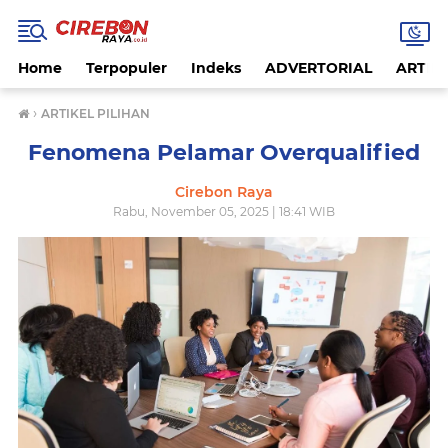
Home
Terpopuler
Indeks
ADVERTORIAL
ARTIKE
›
ARTIKEL PILIHAN
Fenomena Pelamar Overqualified
Cirebon Raya
Rabu, November 05, 2025 | 18:41 WIB