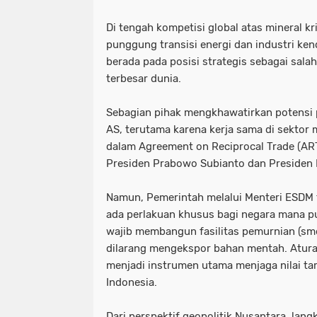
Di tengah kompetisi global atas mineral kr
punggung transisi energi dan industri kend
berada pada posisi strategis sebagai sala
terbesar dunia.
Sebagian pihak mengkhawatirkan potensi 
AS, terutama karena kerja sama di sektor m
dalam Agreement on Reciprocal Trade (AR
Presiden Prabowo Subianto dan Presiden
Namun, Pemerintah melalui Menteri ESDM
ada perlakuan khusus bagi negara mana pu
wajib membangun fasilitas pemurnian (sme
dilarang mengekspor bahan mentah. Aturan 
menjadi instrumen utama menjaga nilai ta
Indonesia.
Dari perspektif geopolitik Nusantara, lan