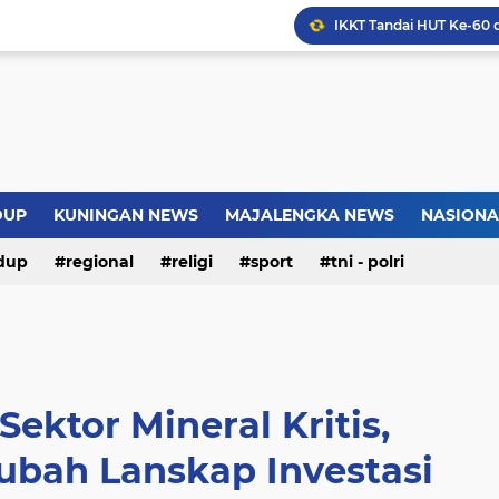
Warga Somogede Bersat
Introversion, ChatGPT a
Pemkot Jakarta Timur P
DUP
KUNINGAN NEWS
MAJALENGKA NEWS
NASIONA
Jokowi Nilai GBRAN Puny
dup
regional
religi
sport
tni - polri
ektor Mineral Kritis,
ubah Lanskap Investasi