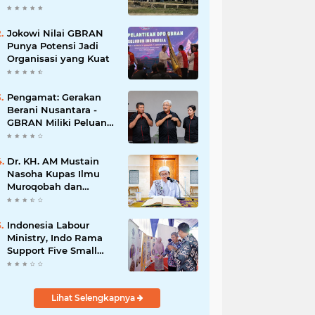
Jokowi Nilai GBRAN
Punya Potensi Jadi
Organisasi yang Kuat
Pengamat: Gerakan
Berani Nusantara -
GBRAN Miliki Peluang
Membangun
Identitasnya Sendiri
Dr. KH. AM Mustain
Nasoha Kupas Ilmu
Muroqobah dan
Ma'rifatullah dalam
Kajian Kitab Ihya'
Ulumuddin
Indonesia Labour
Ministry, Indo Rama
Support Five Small
Businesses in West
Java
Lihat Selengkapnya