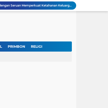
IKKT Tandai HUT Ke-60 dengan Seruan Memperkuat Ketahanan Keluarga TNI
u Selamatkan Generasi Muda
Dr. KH. AM Mustain Nasoha Kupas Ilmu Muroqobah dan Ma'rifatullah dalam Kajian Kitab Ihya' Ulumuddin
Museum Topeng Cirebon Gelar Lomba Tari Kreasi dan Tari Topeng, Perebutkan Piala Wali Kota
GBRAN Bisa Jadi Partai Politik, Kemenkumham: Ikuti Mekanisme Undang-Undang
nd Social Phenomena in the Digital Age
erkuat Koordinasi Cegah Tawuran Susulan
Sekitar 1.000 Massa Ikuti Aksi Solidaritas Palestina di Monas, Berlangsung Tertib
L
PRIMBON
RELIGI
a Potensi Jadi Organisasi yang Kuat
Indonesia Labour Ministry, Indo Rama Support Five Small Businesses in West Java