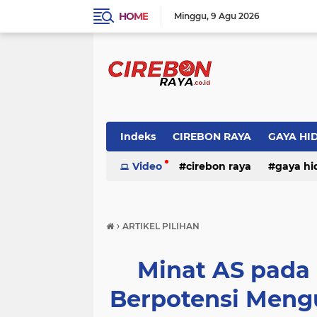
HOME
Minggu
9 Agu 2026
Indeks
CIREBON RAYA
GAYA HI
Video
cirebon raya
gaya hi
›
ARTIKEL PILIHAN
Minat AS pada S
Berpotensi Meng