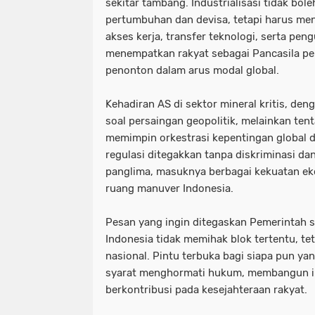
sekitar tambang. Industrialisasi tidak bol
pertumbuhan dan devisa, tetapi harus me
akses kerja, transfer teknologi, serta pen
menempatkan rakyat sebagai Pancasila p
penonton dalam arus modal global.
Kehadiran AS di sektor mineral kritis, de
soal persaingan geopolitik, melainkan te
memimpin orkestrasi kepentingan global d
regulasi ditegakkan tanpa diskriminasi da
panglima, masuknya berbagai kekuatan e
ruang manuver Indonesia.
Pesan yang ingin ditegaskan Pemerintah 
Indonesia tidak memihak blok tertentu, te
nasional. Pintu terbuka bagi siapa pun ya
syarat menghormati hukum, membangun ind
berkontribusi pada kesejahteraan rakyat.