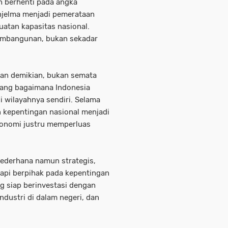
eh berhenti pada angka
njelma menjadi pemerataan
guatan kapasitas nasional.
embangunan, bukan sekadar
ngan demikian, bukan semata
ntang bagaimana Indonesia
i wilayahnya sendiri. Selama
n kepentingan nasional menjadi
konomi justru memperluas
sederhana namun strategis,
tapi berpihak pada kepentingan
ng siap berinvestasi dengan
ustri di dalam negeri, dan