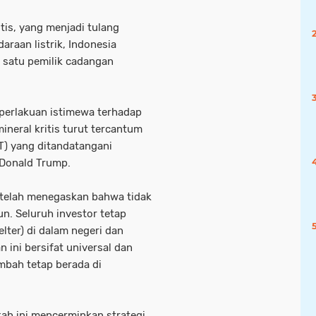
itis, yang menjadi tulang
araan listrik, Indonesia
h satu pemilik cadangan
perlakuan istimewa terhadap
ineral kritis turut tercantum
T) yang ditandatangani
 Donald Trump.
 telah menegaskan bahwa tidak
n. Seluruh investor tetap
lter) di dalam negeri dan
ini bersifat universal dan
mbah tetap berada di
gkah ini mencerminkan strategi