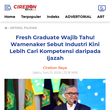
Home
Terpopuler
Indeks
ADVERTORIAL
ARTIKE
›
ARTIKEL PILIHAN
Fresh Graduate Wajib Tahu!
Wamenaker Sebut Industri Kini
Lebih Cari Kompetensi daripada
Ijazah
Cirebon Raya
Sabtu, Juni 13, 2026 | 23:18 WIB