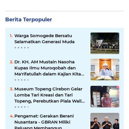
Berita Terpopuler
Warga Somogede Bersatu
Selamatkan Generasi Muda
Dr. KH. AM Mustain Nasoha
Kupas Ilmu Muroqobah dan
Ma'rifatullah dalam Kajian Kitab
Ihya' Ulumuddin
Museum Topeng Cirebon Gelar
Lomba Tari Kreasi dan Tari
Topeng, Perebutkan Piala Wali
Kota
Pengamat: Gerakan Berani
Nusantara - GBRAN Miliki
Peluang Membangun