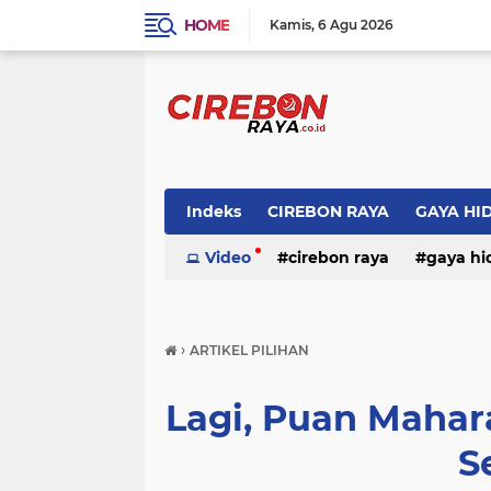
HOME
Kamis
6 Agu 2026
Indeks
CIREBON RAYA
GAYA HI
Video
cirebon raya
gaya hi
›
ARTIKEL PILIHAN
Lagi, Puan Mahar
S