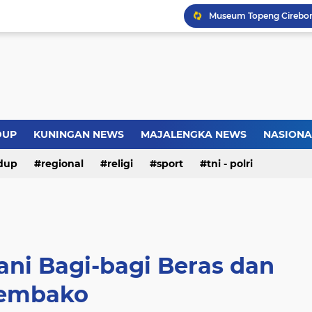
Introversion, ChatGPT a
Pemkot Jakarta Timur P
Sejarah Borobudur, Arsi
Warga Somogede Bersat
DUP
KUNINGAN NEWS
MAJALENGKA NEWS
NASIONA
dup
regional
religi
sport
tni - polri
ani Bagi-bagi Beras dan
embako