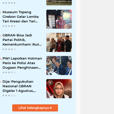
Museum Topeng
Cirebon Gelar Lomba
Tari Kreasi dan Tari
Topeng, Perebutkan
Piala Wali Kota
GBRAN Bisa Jadi
Partai Politik,
Kemenkumham: Ikuti
Mekanisme Undang-
Undang
PWI Laporkan Hotman
Paris ke Polisi Atas
Dugaan Penghinaan
Profesi Wartawan
Dije: Pengukuhan
Nasional GBRAN
Digelar 1 Agustus,
Diikuti 38 DPD dan
400 DPC
Lihat Selengkapnya