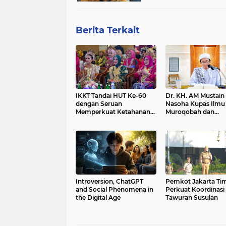
Berita Terkait
IKKT Tandai HUT Ke-60
Dr. KH. AM Mustain
dengan Seruan
Nasoha Kupas Ilmu
Memperkuat Ketahanan
Muroqobah dan
Keluarga TNI
Ma'rifatullah dalam 
Kitab Ihya' Ulumud
Introversion, ChatGPT
Pemkot Jakarta Ti
and Social Phenomena in
Perkuat Koordinasi
the Digital Age
Tawuran Susulan