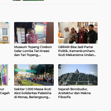
Museum Topeng Cirebon
GBRAN Bisa Jadi Partai
Gelar Lomba Tari Kreasi
Politik, Kemenkumham:
dan Tari Topeng,
Ikuti Mekanisme Undang-
Kajian
Perebutkan Piala Wali
Undang
din
Kota
mur
Sekitar 1.000 Massa Ikuti
Sejarah Borobudur,
 Cegah
Aksi Solidaritas Palestina
Arsitektur dan Makna
di Monas, Berlangsung
Filosofis
Tertib